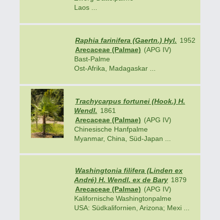
Laos ...
Raphia farinifera (Gaertn.) Hyl.
1952
Arecaceae (Palmae)
(APG IV)
Bast-Palme
Ost-Afrika, Madagaskar ...
Trachycarpus fortunei (Hook.) H.
Wendl.
1861
Arecaceae (Palmae)
(APG IV)
Chinesische Hanfpalme
Myanmar, China, Süd-Japan ...
Washingtonia filifera (Linden ex
André) H. Wendl. ex de Bary
1879
Arecaceae (Palmae)
(APG IV)
Kalifornische Washingtonpalme
USA: Südkalifornien, Arizona; Mexi ...