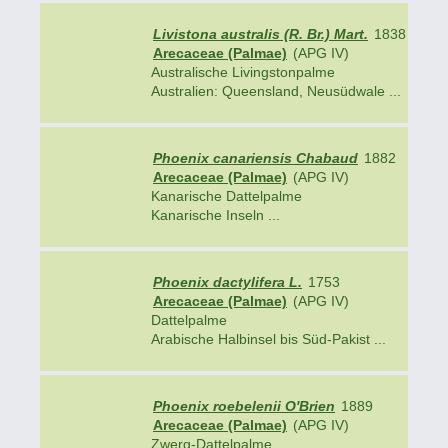
Livistona australis (R. Br.) Mart.
1838
Arecaceae (Palmae)
(APG IV)
Australische Livingstonpalme
Australien: Queensland, Neusüdwale ...
Phoenix canariensis Chabaud
1882
Arecaceae (Palmae)
(APG IV)
Kanarische Dattelpalme
Kanarische Inseln ...
Phoenix dactylifera L.
1753
Arecaceae (Palmae)
(APG IV)
Dattelpalme
Arabische Halbinsel bis Süd-Pakist ...
Phoenix roebelenii O'Brien
1889
Arecaceae (Palmae)
(APG IV)
Zwerg-Dattelpalme