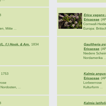
3
Erica vagans 
Ericaceae
(AP
Cornwall-Heid
n, Mitte ...
Europa: Britisch
L. f.) Hook. & Arn.
1834
Gaultheria pyr
Ericaceae
(AP
Niedere Schei
Nordamerika ..
1753
Kalmia angusti
Ericaceae
(AP
rrose
Lorbeerrose
Nordosten, ...
Kulturform ...
3
Kalmia latifolia