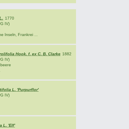
L.
1770
G IV)
e
e Inseln, Frankrei ...
olifolia Hook. f. ex C. B. Clarke
1882
G IV)
nbeere
.
folia L. 'Purpurflor'
G IV)
 L. 'Elf'