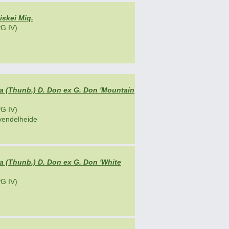
skei Miq.
G IV)
e
ca (Thunb.) D. Don ex G. Don 'Mountain
G IV)
vendelheide
ca (Thunb.) D. Don ex G. Don 'White
G IV)