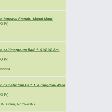
 bureavii Franch. 'Masai Mara'
G IV)
callimorphum Balf. f. & W. W. Sm.
G IV)
nnan) ...
 calostrotum Balf. f. & Kingdon-Ward
G IV)
st-Burma, Nordwest-Y ...