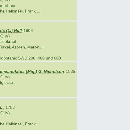
G IV)
dbeerbaum
he Halbinsel, Frank ...
is (L.) Hull
1808
G IV)
eidekraut
ürkei, Azoren, Marok ...
eldbotanik SWD 200, 400 und 600
ampanulatus (Miq.) G. Nicholson
1885
G IV)
tglocke
L.
1753
G IV)
he Halbinsel, Frank ...