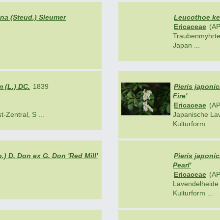
na (Steud.) Sleumer
Leucothoe kei
Ericaceae
(AP
Traubenmyhrt
Japan ...
 (L.) DC.
1839
Pieris japoni
Fire'
Ericaceae
(AP
-Zentral, S ...
Japanische La
Kulturform ...
.) D. Don ex G. Don 'Red Mill'
Pieris japoni
Pearl'
Ericaceae
(AP
Lavendelheide
Kulturform ...