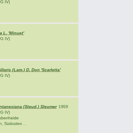
G IV)
a L. 'Minuet'
G IV)
laris (Lam.) D. Don 'Scarletta'
G IV)
ntanesiana (Steud.) Sleumer
1959
G IV)
ubenheide
, Südosten ...