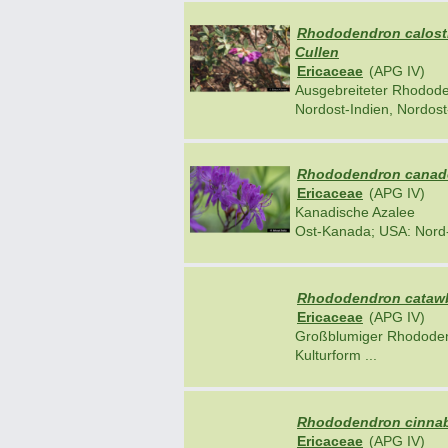
Rhododendron calostr
Cullen
Ericaceae
(APG IV)
Ausgebreiteter Rhodod
Nordost-Indien, Nordost
Rhododendron canaden
Ericaceae
(APG IV)
Kanadische Azalee
Ost-Kanada; USA: Nord-
Rhododendron catawbi
Ericaceae
(APG IV)
Großblumiger Rhodode
Kulturform ...
Rhododendron cinnab
Ericaceae
(APG IV)