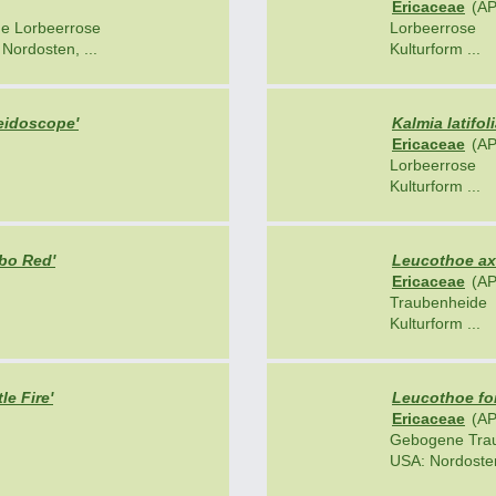
Ericaceae
(AP
ige Lorbeerrose
Lorbeerrose
Nordosten, ...
Kulturform ...
leidoscope'
Kalmia latifoli
Ericaceae
(AP
Lorbeerrose
Kulturform ...
tbo Red'
Leucothoe axil
Ericaceae
(AP
Traubenheide
Kulturform ...
le Fire'
Leucothoe fo
Ericaceae
(AP
Gebogene Tra
USA: Nordosten