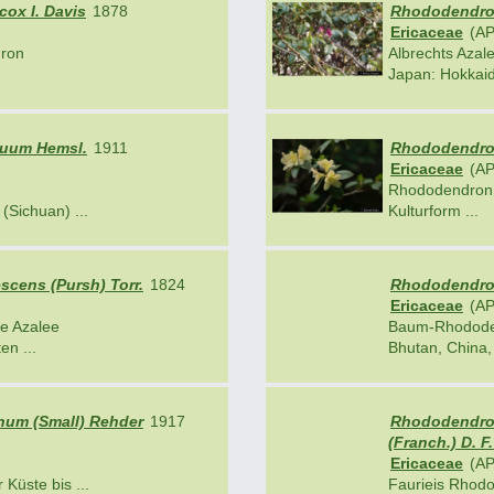
ox I. Davis
1878
Rhododendron
Ericaceae
(AP
dron
Albrechts Azal
Japan: Hokkaid
uum Hemsl.
1911
Rhododendron
Ericaceae
(AP
Rhododendron
(Sichuan) ...
Kulturform ...
cens (Pursh) Torr.
1824
Rhododendro
Ericaceae
(AP
e Azalee
Baum-Rhodod
n ...
Bhutan, China,
num (Small) Rehder
1917
Rhododendron
(Franch.) D. 
Ericaceae
(AP
 Küste bis ...
Faurieis Rhod