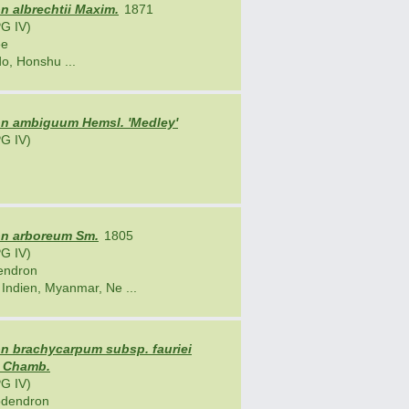
 albrechtii Maxim.
1871
G IV)
ee
o, Honshu ...
 ambiguum Hemsl. 'Medley'
G IV)
n arboreum Sm.
1805
G IV)
endron
 Indien, Myanmar, Ne ...
 brachycarpum subsp. fauriei
F. Chamb.
G IV)
odendron