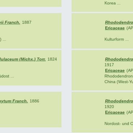
Korea ...
ii Franch.
1887
Rhododendron
Ericaceae
(AP
 ...
Kulturform ...
laceum (Michx.) Torr.
1824
Rhododendron 
1917
Ericaceae
(AP
dost ...
Rhododendron
China (West-Yu
ytum Franch.
1886
Rhododendron
1920
Ericaceae
(AP
Nordost- und O