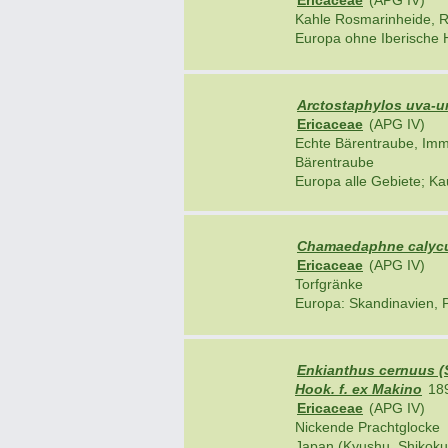
Ericaceae
(APG IV)
Kahle Rosmarinheide, R
Europa ohne Iberische Ha
Arctostaphylos uva-ur
Ericaceae
(APG IV)
Echte Bärentraube, Imm
Bärentraube
Europa alle Gebiete; Ka
Chamaedaphne calycu
Ericaceae
(APG IV)
Torfgränke
Europa: Skandinavien, Po
Enkianthus cernuus (S
Hook. f. ex Makino
18
Ericaceae
(APG IV)
Nickende Prachtglocke
Japan (Kyushu, Shikoku)