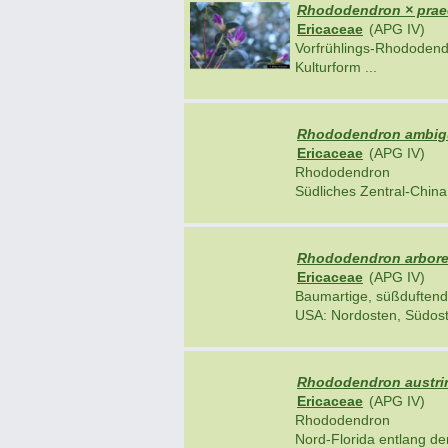
Rhododendron × praec
Ericaceae
(APG IV)
Vorfrühlings-Rhododen
Kulturform ...
Rhododendron ambig
Ericaceae
(APG IV)
Rhododendron
Südliches Zentral-China 
Rhododendron arbores
Ericaceae
(APG IV)
Baumartige, süßduftend
USA: Nordosten, Südoste
Rhododendron austri
Ericaceae
(APG IV)
Rhododendron
Nord-Florida entlang der