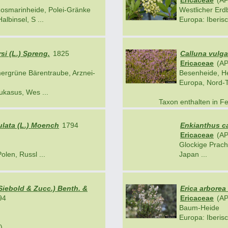
Ericaceae
(AP
osmarinheide, Polei-Gränke
Westlicher Er
lbinsel, S ...
Europa: Iberisc
si (L.) Spreng.
1825
Calluna vulgar
Ericaceae
(AP
ergrüne Bärentraube, Arznei-
Besenheide, H
Europa, Nord-T
ukasus, Wes ...
Taxon enthalten in F
lata (L.) Moench
1794
Enkianthus c
Ericaceae
(AP
Glockige Prach
len, Russl ...
Japan ...
iebold & Zucc.) Benth. &
Erica arborea 
94
Ericaceae
(AP
Baum-Heide
Europa: Iberisc
 ...