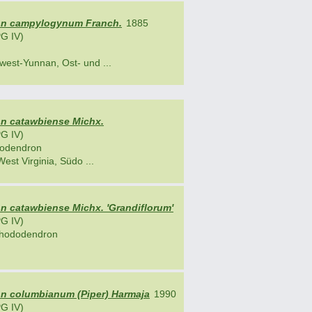
n campylogynum Franch.
1885
G IV)
est-Yunnan, Ost- und ...
n catawbiense Michx.
G IV)
odendron
West Virginia, Südo ...
 catawbiense Michx. 'Grandiflorum'
G IV)
Rhododendron
 columbianum (Piper) Harmaja
1990
G IV)