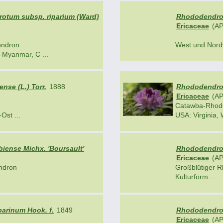
otum subsp. riparium (Ward)
Rhododendro
Ericaceae
(AP
endron
West und Nordw
-Myanmar, C ...
se (L.) Torr.
1888
Rhododendro
Ericaceae
(AP
Catawba-Rhod
Ost ...
USA: Virginia, 
ense Michx. 'Boursault'
Rhododendron
Ericaceae
(AP
ndron
Großblütiger 
Kulturform ...
arinum Hook. f.
1849
Rhododendron
Ericaceae
(AP