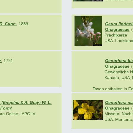
R. Cunn.
1839
Gaura lindhei
Onagraceae
(
Prachtkerze
USA: Louisiana,
.
1791
Oenothera bie
Onagraceae
(
Gewöhnliche N
.
Kanada, USA, M
Taxon enthalten in 
 (Engelm. & A. Gray) W. L.
Oenothera ma
 Form'
Onagraceae
(
ra Online - APG IV
Missouri-Nacht
USA: Montana, 