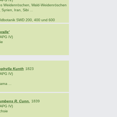
APG IV)
ges Weidenröschen, Wald-Weidenröschen
Syrien, Iran, Sibi ...
eldbotanik SWD 200, 400 und 600
ralle'
APG IV)
ie
ophylla Kunth
1823
APG IV)
ama ...
umbens R. Cunn.
1839
APG IV)
chsie