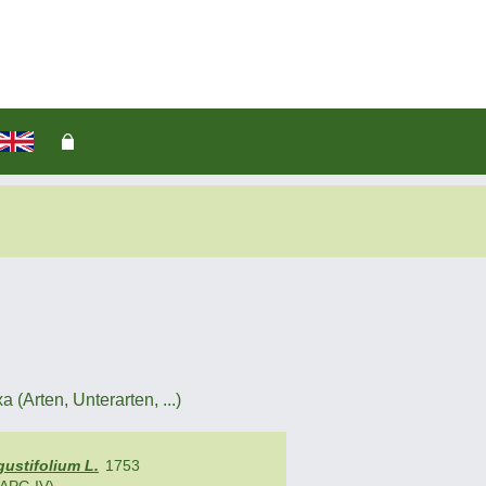
(Arten, Unterarten, ...)
ustifolium L.
1753