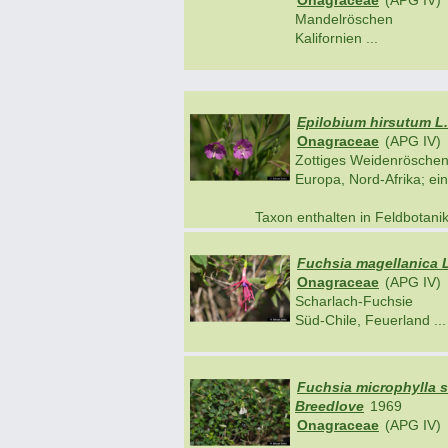
Onagraceae
(APG IV)
Mandelröschen
Kalifornien ...
Epilobium hirsutum L.
Onagraceae
(APG IV)
Zottiges Weidenrösche
Europa, Nord-Afrika; ein
Taxon enthalten in Feldbotan
Fuchsia magellanica 
Onagraceae
(APG IV)
Scharlach-Fuchsie
Süd-Chile, Feuerland ...
Fuchsia microphylla 
Breedlove
1969
Onagraceae
(APG IV)