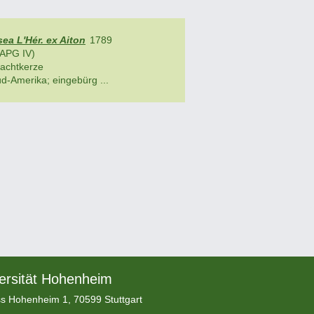
ea L'Hér. ex Aiton
1789
APG IV)
achtkerze
d-Amerika; eingebürg ...
ersität Hohenheim
s Hohenheim 1, 70599 Stuttgart