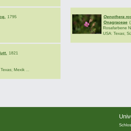
cq.
1795
Oenothera ros
Onagraceae
(
Rosafarbene N
USA: Texas; Sü
utt.
1821
Texas; Mexik ...
Univ
Schlos