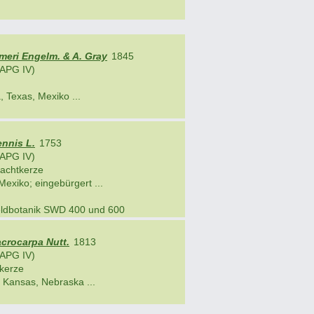
meri Engelm. & A. Gray
1845
APG IV)
 Texas, Mexiko ...
nnis L.
1753
APG IV)
achtkerze
exiko; eingebürgert ...
Feldbotanik SWD 400 und 600
crocarpa Nutt.
1813
APG IV)
kerze
Kansas, Nebraska ...