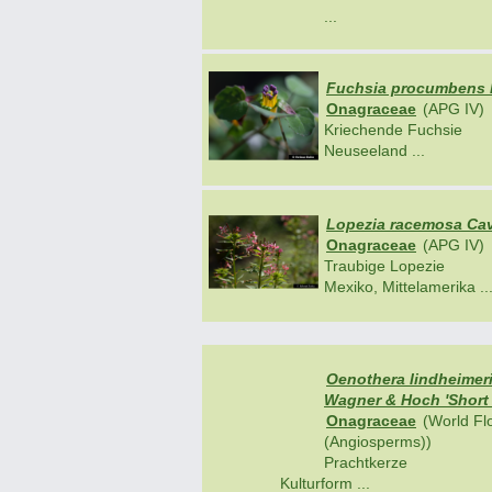
...
Fuchsia procumbens 
Onagraceae
(APG IV)
Kriechende Fuchsie
Neuseeland ...
Lopezia racemosa Cav
Onagraceae
(APG IV)
Traubige Lopezie
Mexiko, Mittelamerika ..
Oenothera lindheimeri
Wagner & Hoch 'Short
Onagraceae
(World Flo
(Angiosperms))
Prachtkerze
Kulturform ...