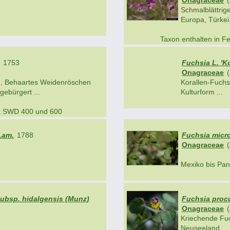
Onagraceae
(
Schmalblättri
Europa, Türkei, 
Taxon enthalten in F
1753
Fuchsia L. 'Ko
Onagraceae
(
n, Behaartes Weidenröschen
Korallen-Fuchs
gebürgert ...
Kulturform ...
ik SWD 400 und 600
Lam.
1788
Fuchsia micr
Onagraceae
(
Mexiko bis Pan
subsp. hidalgensis (Munz)
Fuchsia proc
Onagraceae
(
Kriechende Fu
Neuseeland ...