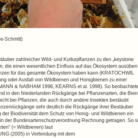
e-Schmitt)
täuber zahlreicher Wild- und Kulturpflanzen zu den „keystone
ten, die einen wesentlichen Einfluss auf das Ökosystem ausüben
uenzen für das gesamte Ökosystem haben kann (KRATOCHWIL
ang oder Ausfall von Wildbienen und Honigbienen zu einer
HMANN & NABHAM 1996, KEARNS et al. 1998). So beobachtet
nd in den Niederlanden Rückgänge bei Pflanzenarten, die Bie
nicht bei Pflanzen, die auch durch andere Insekten bestäubt
anzenrückgänge sehr deutlich die Rückgänge ihrer Bestäuber
 der Biodiversität dem Schutz von Honig- und Wildbienen ein
 in der Bundesartenschutzverordnung Rechnung getragen. So s
ten“ (= Wildbienen) laut
2005) in Verbindung mit dem