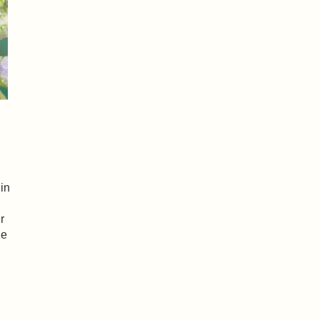
in
r
ge