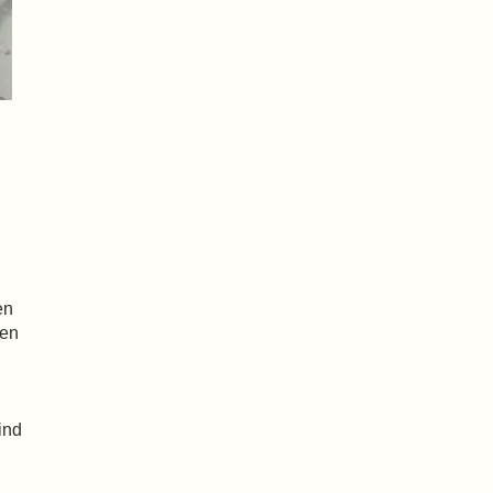
en
nen
ind