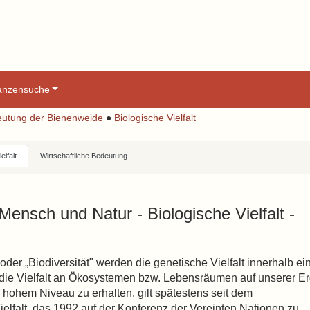
lanzensuche
eutung der Bienenweide
●
Biologische Vielfalt
elfalt
Wirtschaftliche Bedeutung
ensch und Natur - Biologische Vielfalt -
 oder „Biodiversität" werden die genetische Vielfalt innerhalb ei
nd die Vielfalt an Ökosystemen bzw. Lebensräumen auf unserer E
 hohem Niveau zu erhalten, gilt spätestens seit dem
lfalt, das 1992 auf der Konferenz der Vereinten Nationen zu