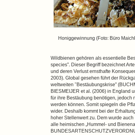
Honiggewinnung (Foto: Büro Maichl
Wildbienen gehören als essentielle Bes
species”. Dieser Begriff bezeichnet Ar
und deren Verlust ernsthafte Konseq
2003). Global gesehen führt der Rückg
weltweiten "Bestäubungskrise” (BUC
BIESMEIJER et al. (2006) in England u
für ihre Bestäubung benötigen, jedoch 
werden können. Somit spiegeln die Pfl
wider. Deshalb kommt bei der Erhaltung
hoher Stellenwert zu. Dem wurde auch
alle heimischen „Hummel- und Bienenar
BUNDESARTENSCHUTZVERORDNUNG (