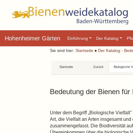
Hohenheimer Gärten
Einführung
Der Katalog
Pf
Sie sind hier:
Startseite
●
Der Katalog - Bed
Startseite
Zurück
Biologische Vi
Bedeutung der Bienen für M
Unter dem Begriff „Biologische Vielfalt"
Art, die Vielfalt an Arten insgesamt u
zusammengefasst. Die Biodiversität auf
Übereinkommen über die biologische Vie