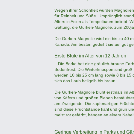
Wegen ihrer Schönheit wurden Magnolien s
für Reinheit und Süße. Ursprünglich stan
Alters in Asien als Tempelbaum beliebt. 
Gattung, die Gurken-Magnolie, zum 200jäh
Die Gurken-Magnolie wird ein bis zu 40 
Kanada. Am besten gedeiht sie auf gut gepf
Erste Blüte im Alter von 12 Jahren
Die Borke hat eine gräulich-braune Farbe.
Bodenfrost. Die Winterknospen sind groß u
werden 10 bis 25 cm lang sowie 8 bis 15 cm
sich das Laub hellgelb bis braun.
Die Gurken-Magnolie blüht erstmals im Alte
von Käfern und großen Bienen bestäubten, 
am Zweigende. Die zapfenartigen Früchte 
sind diese Fruchtstände kahl und grün un
meist rot gefärbt, hängen an einem Nabel
Geringe Verbreitung in Parks und Gär