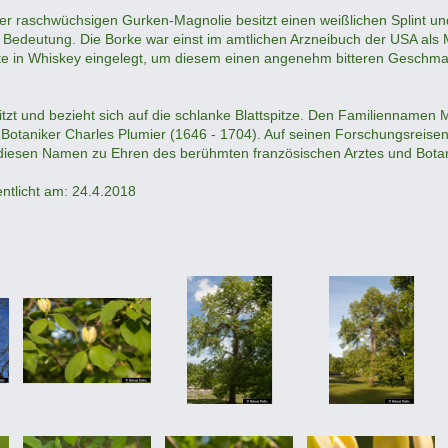
der raschwüchsigen Gurken-Magnolie besitzt einen weißlichen Splint un
e Bedeutung. Die Borke war einst im amtlichen Arzneibuch der USA als
e in Whiskey eingelegt, um diesem einen angenehm bitteren Geschmack
itzt und bezieht sich auf die schlanke Blattspitze. Den Familiennam
Botaniker Charles Plumier (1646 - 1704). Auf seinen Forschungsreisen
iesen Namen zu Ehren des berühmten französischen Arztes und Botani
fentlicht am: 24.4.2018