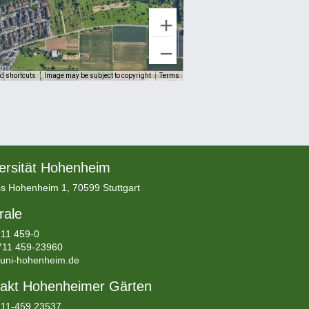
d shortcuts
Image may be subject to copyright
Terms
ersität Hohenheim
s Hohenheim 1, 70599 Stuttgart
rale
11 459-0
711 459-23960
uni-hohenheim.de
akt Hohenheimer Gärten
0711-459 23537