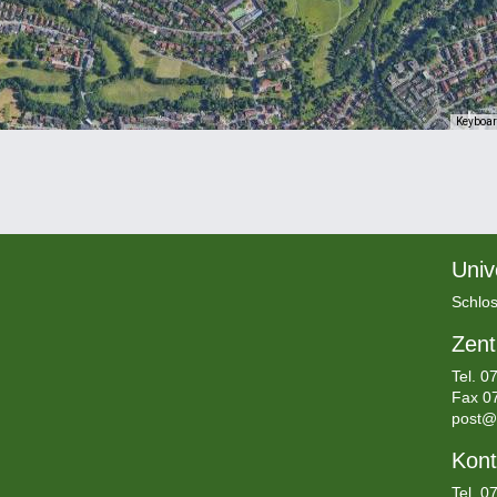
Keyboar
Univ
Schlos
Zent
Tel.
07
Fax 0
post@
Kont
Tel. 