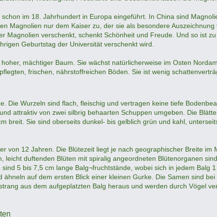
chon im 18. Jahrhundert in Europa eingeführt. In China sind Magnolien
den Magnolien nur dem Kaiser zu, der sie als besondere Auszeichnung 
Wer Magnolien verschenkt, schenkt Schönheit und Freude. Und so ist z
rigen Geburtstag der Universität verschenkt wird.
m hoher, mächtiger Baum. Sie wächst natürlicherweise im Osten Norda
legten, frischen, nährstoffreichen Böden. Sie ist wenig schattenverträg
 Die Wurzeln sind flach, fleischig und vertragen keine tiefe Bodenbea
nd attraktiv von zwei silbrig behaarten Schuppen umgeben. Die Blätter
 breit. Sie sind oberseits dunkel- bis gelblich grün und kahl, unterseit
r von 12 Jahren. Die Blütezeit liegt je nach geographischer Breite im M
leicht duftenden Blüten mit spiralig angeordneten Blütenorganen sind 
sind 5 bis 7,5 cm lange Balg¬fruchtstände, wobei sich in jedem Balg 
d ähneln auf dem ersten Blick einer kleinen Gurke. Die Samen sind be
strang aus dem aufgeplatzten Balg heraus und werden durch Vögel verb
ten