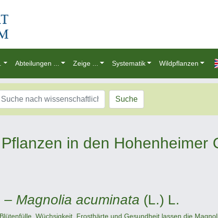
.
Abteilungen ...
Zeige ...
Systematik
Wildpflanzen
Suche
Pflanzen in den Hohenheimer 
e –
Magnolia acuminata
(L.) L.
, Blütenfülle, Wüchsigkeit, Frosthärte und Gesundheit lassen die Magn