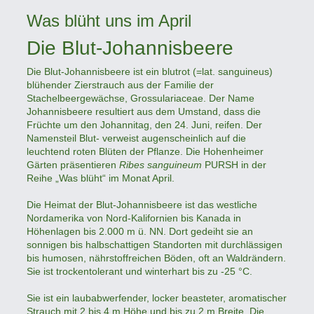
Was blüht uns im April
Die Blut-Johannisbeere
Die Blut-Johannisbeere ist ein blutrot (=lat. sanguineus)
blühender Zierstrauch aus der Familie der
Stachelbeergewächse, Grossulariaceae. Der Name
Johannisbeere resultiert aus dem Umstand, dass die
Früchte um den Johannitag, den 24. Juni, reifen. Der
Namensteil Blut- verweist augenscheinlich auf die
leuchtend roten Blüten der Pflanze. Die Hohenheimer
Gärten präsentieren
Ribes sanguineum
PURSH in der
Reihe „Was blüht“ im Monat April.
Die Heimat der Blut-Johannisbeere ist das westliche
Nordamerika von Nord-Kalifornien bis Kanada in
Höhenlagen bis 2.000 m ü. NN. Dort gedeiht sie an
sonnigen bis halbschattigen Standorten mit durchlässigen
bis humosen, nährstoffreichen Böden, oft an Waldrändern.
Sie ist trockentolerant und winterhart bis zu -25 °C.
Sie ist ein laubabwerfender, locker beasteter, aromatischer
Strauch mit 2 bis 4 m Höhe und bis zu 2 m Breite. Die