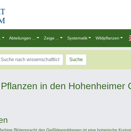
.
Abteilungen ...
Zeige ...
Systematik
Wildpflanzen
Suche
Pflanzen in den Hohenheimer 
en
ifarbige Blütenpracht des Geißkleegoldregen ist eine botanische Kurios