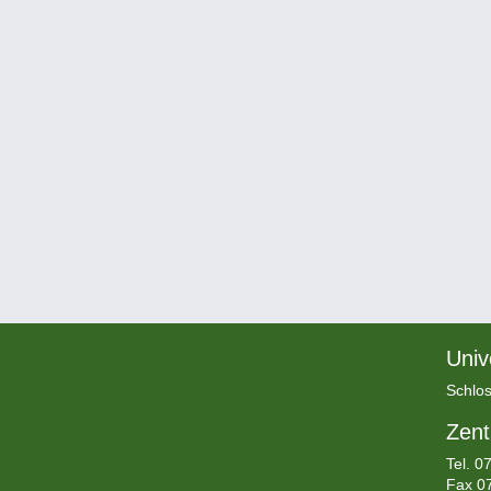
Univ
Schlos
Zent
Tel.
07
Fax 0