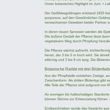
Unser botanisches Highlight im Juni:
+ La
Der Geißkleegoldregen entstand 1825 bei H
purpureus, auf den Gewöhnlichen Goldreg
verwachsenen Geweben beider Partner zu
In deren neuen Sprossen werden die Epid
Die äußere Gestalt der Pflanze lässt dann
vegetativem Weg durch Pfropfung hinzu
Die Pflanze wächst aufrecht, trichterför
heran, der 3 bis 5 m hoch wird. Sie ähnel
eiförmig und 3 bis 8 cm lang. Die Blütent
Botanische Rarität mit drei Blütenfar
Aus der Pfropfstelle entstehen Zweige, a
Zwischenform. Als dritten Blütentyp gibt 
Alle Teile der Pflanze sind aufgrund von Alk
An sonnigen bis halbschattigen Standorte 
können Stürme zur Entwurzelung führen. Als
Erstbeschrieben wurde das Gewächs aus de