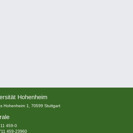
ersität Hohenheim
s Hohenheim 1, 70599 Stuttgart
rale
11 459-0
711 459-23960