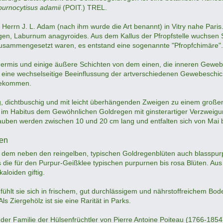
burnocytisus adamii
(POIT.) TREL.
errn J. L. Adam (nach ihm wurde die Art benannt) in Vitry nahe Paris. 
en, Laburnum anagyroides. Aus dem Kallus der Pfropfstelle wuchsen 
sammengesetzt waren, es entstand eine sogenannte "Pfropfchimäre".
ermis und einige äußere Schichten von dem einen, die inneren Geweb
 eine wechselseitige Beeinflussung der artverschiedenen Gewebeschicht
bekommen.
mig, dichtbuschig und mit leicht überhängenden Zweigen zu einem groß
t im Habitus dem Gewöhnlichen Goldregen mit ginsterartiger Verzweigung.
rauben werden zwischen 10 und 20 cm lang und entfalten sich von Mai bi
ben
n dem neben den reingelben, typischen Goldregenblüten auch blasspurp
es die für den Purpur-Geißklee typischen purpurnen bis rosa Blüten. Aus
aloiden giftig.
fühlt sie sich in frischem, gut durchlässigem und nährstoffreichem Bo
 Ziergehölz ist sie eine Rarität in Parks.
r Familie der Hülsenfrüchtler von Pierre Antoine Poiteau (1766-1854