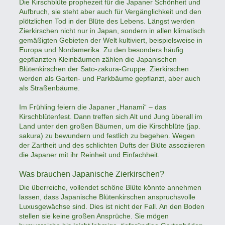
Die Kirschblüte prophezeit für die Japaner Schönheit und
Aufbruch, sie steht aber auch für Vergänglichkeit und den
plötzlichen Tod in der Blüte des Lebens. Längst werden
Zierkirschen nicht nur in Japan, sondern in allen klimatisch
gemäßigten Gebieten der Welt kultiviert, beispielsweise in
Europa und Nordamerika. Zu den besonders häufig
gepflanzten Kleinbäumen zählen die Japanischen
Blütenkirschen der Sato-zakura-Gruppe. Zierkirschen
werden als Garten- und Parkbäume gepflanzt, aber auch
als Straßenbäume.
Im Frühling feiern die Japaner „Hanami“ – das
Kirschblütenfest. Dann treffen sich Alt und Jung überall im
Land unter den großen Bäumen, um die Kirschblüte (jap.
sakura) zu bewundern und festlich zu begehen. Wegen
der Zartheit und des schlichten Dufts der Blüte assoziieren
die Japaner mit ihr Reinheit und Einfachheit.
Was brauchen Japanische Zierkirschen?
Die überreiche, vollendet schöne Blüte könnte annehmen
lassen, dass Japanische Blütenkirschen anspruchsvolle
Luxusgewächse sind. Dies ist nicht der Fall. An den Boden
stellen sie keine großen Ansprüche. Sie mögen