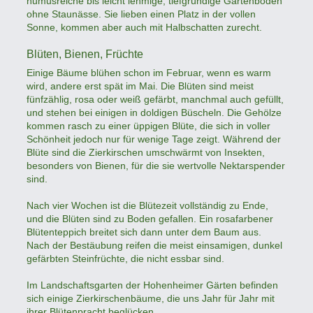
humusreiche bis leicht lehmige, tiefgründige Gartenböden
ohne Staunässe. Sie lieben einen Platz in der vollen
Sonne, kommen aber auch mit Halbschatten zurecht.
Blüten, Bienen, Früchte
Einige Bäume blühen schon im Februar, wenn es warm
wird, andere erst spät im Mai. Die Blüten sind meist
fünfzählig, rosa oder weiß gefärbt, manchmal auch gefüllt,
und stehen bei einigen in doldigen Büscheln. Die Gehölze
kommen rasch zu einer üppigen Blüte, die sich in voller
Schönheit jedoch nur für wenige Tage zeigt. Während der
Blüte sind die Zierkirschen umschwärmt von Insekten,
besonders von Bienen, für die sie wertvolle Nektarspender
sind.
Nach vier Wochen ist die Blütezeit vollständig zu Ende,
und die Blüten sind zu Boden gefallen. Ein rosafarbener
Blütenteppich breitet sich dann unter dem Baum aus.
Nach der Bestäubung reifen die meist einsamigen, dunkel
gefärbten Steinfrüchte, die nicht essbar sind.
Im Landschaftsgarten der Hohenheimer Gärten befinden
sich einige Zierkirschenbäume, die uns Jahr für Jahr mit
ihrer Blütenpracht beglücken.