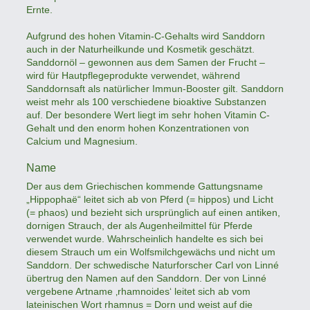
Ernte.
Aufgrund des hohen Vitamin-C-Gehalts wird Sanddorn
auch in der Naturheilkunde und Kosmetik geschätzt.
Sanddornöl – gewonnen aus dem Samen der Frucht –
wird für Hautpflegeprodukte verwendet, während
Sanddornsaft als natürlicher Immun-Booster gilt. Sanddorn
weist mehr als 100 verschiedene bioaktive Substanzen
auf. Der besondere Wert liegt im sehr hohen Vitamin C-
Gehalt und den enorm hohen Konzentrationen von
Calcium und Magnesium.
Name
Der aus dem Griechischen kommende Gattungsname
„Hippophaë“ leitet sich ab von Pferd (= hippos) und Licht
(= phaos) und bezieht sich ursprünglich auf einen antiken,
dornigen Strauch, der als Augenheilmittel für Pferde
verwendet wurde. Wahrscheinlich handelte es sich bei
diesem Strauch um ein Wolfsmilchgewächs und nicht um
Sanddorn. Der schwedische Naturforscher Carl von Linné
übertrug den Namen auf den Sanddorn. Der von Linné
vergebene Artname ‚rhamnoides‘ leitet sich ab vom
lateinischen Wort rhamnus = Dorn und weist auf die