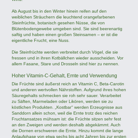
Ab August bis in den Winter hinein reifen auf den
weiblichen Sträuchern die leuchtend orangefarbenen
Steinfrüchte, botanisch gesehen Nüsse, die von
Blütenbodengewebe umgeben sind. Sie sind beerenartig
saftig und haben einen großen Steinsamen – er ist die
eigentliche Frucht, eine Nuss.
Die Steinfrüchte werden verbreitet durch Vögel, die sie
fressen und in ihren Kotbällchen wieder ausscheiden. Vor
allem Fasane, Stare und Drosseln sind hier zu nennen.
Hoher Vitamin-C-Gehalt, Ernte und Verwendung
Die Früchte sind äußerst reich an Vitamin C, Beta-Carotin
und anderen wertvollen Nährstoffen. Aufgrund ihres hohen
Säuregehalts schmecken sie roh sehr sauer. Verarbeitet
zu Säften, Marmeladen oder Likören, werden sie zu
köstlichen Produkten. „Kostbar“ werden Erzeugnisse aus
Sanddorn allein schon, weil die Ernte trotz des reichen
Fruchtansatzes mühsam ist: die Früchte sitzen sehr fest
an den Zweigen und werden deshalb abgekämmt. Auch
die Dornen erschweren die Ernte. Hinzu kommt die lange
Anlaufphase von etwa sechs bis acht Jahren bis zur ersten