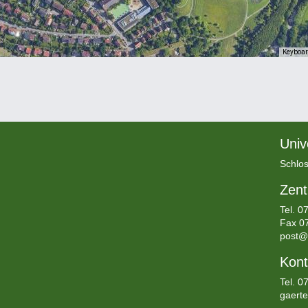
Keyboar
Univ
Schlos
Zent
Tel.
07
Fax 0
post@
Kont
Tel. 
gaert