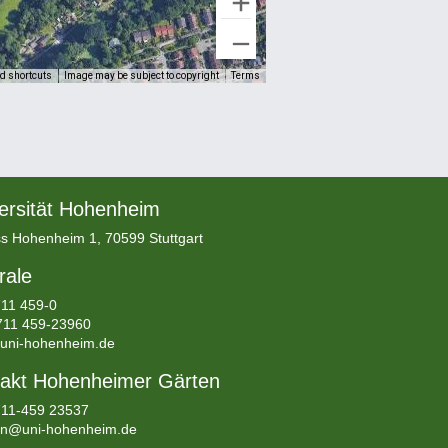
d shortcuts
Image may be subject to copyright
Terms
ersität Hohenheim
s Hohenheim 1, 70599 Stuttgart
rale
11 459-0
711 459-23960
uni-hohenheim.de
akt Hohenheimer Gärten
0711-459 23537
en@uni-hohenheim.de