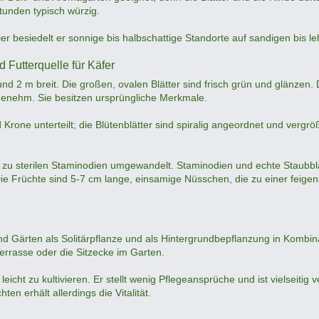
tunden typisch würzig.
er besiedelt er sonnige bis halbschattige Standorte auf sandigen bis 
 Futterquelle für Käfer
d 2 m breit. Die großen, ovalen Blätter sind frisch grün und glänzen.
genehm. Sie besitzen ursprüngliche Merkmale.
d Krone unterteilt; die Blütenblätter sind spiralig angeordnet und verg
e zu sterilen Staminodien umgewandelt. Staminodien und echte Staubblät
. Die Früchte sind 5-7 cm lange, einsamige Nüsschen, die zu einer feig
nd Gärten als Solitärpflanze und als Hintergrundbepflanzung in Kombi
Terrasse oder die Sitzecke im Garten.
eicht zu kultivieren. Er stellt wenig Pflegeansprüche und ist vielseitig v
hten erhält allerdings die Vitalität.