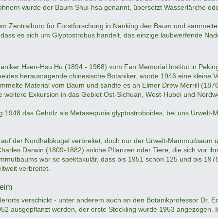
ohnern wurde der Baum Shui-hsa genannt, übersetzt Wasserlärche od
 Zentralbüro für Forstforschung in Nanking den Baum und sammelte
dass es sich um Glyptostrobus handelt, das einzige laubwerfende Nad
aniker Hsen-Hsu Hu (1894 - 1968) vom Fan Memorial Institut in Pe
 beides herausragende chinesische Botaniker, wurde 1946 eine kleine V
melte Material vom Baum und sandte es an Elmer Drew Merrill (1876 
ne weitere Exkursion in das Gebiet Ost-Sichuan, West-Hubei und Nord
g 1948 das Gehölz als Metasequoia glyptostroboides, bei uns Urwelt
 auf der Nordhalbkugel verbreitet, doch nur der Urwelt-Mammutbaum ü
Charles Darwin (1809-1882) solche Pflanzen oder Tiere, die sich vor ih
mmutbaums war so spektakulär, dass bis 1951 schon 125 und bis 1975 
tweit verbreitet.
heim
elerorts verschickt - unter anderem auch an den Botanikprofessor Dr.
52 ausgepflanzt werden, der erste Steckling wurde 1953 angezogen. 