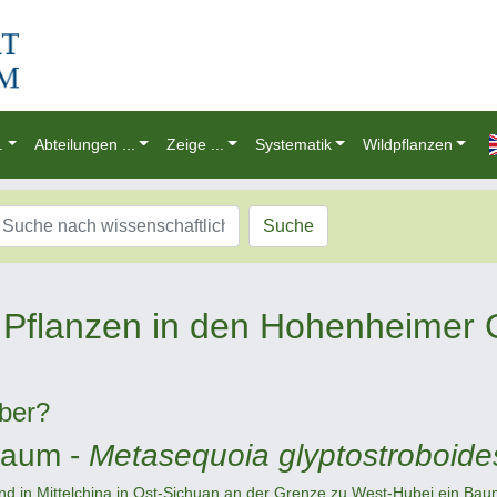
.
Abteilungen ...
Zeige ...
Systematik
Wildpflanzen
Suche
Pflanzen in den Hohenheimer 
ber?
baum -
Metasequoia glyptostroboide
and in Mittelchina in Ost-Sichuan an der Grenze zu West-Hubei ein B