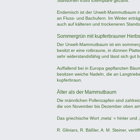
Standorten 8385 Exemplare gezählt.
Endemisch ist der Urwelt-Mammutbaum in
an Fluss- und Bachufern. Im Winter erträgt
auch auf kälteren und trockeneren Stando
Sommergrün mit kupferbrauner Herbs
Der Urwelt-Mammutbaum ist ein sommergrü
besitzt er eine rotbraune, in dünnen Plat
sehr widerstandsfähig und lässt sich gut b
Auffallend bei in Europa gepflanzten Bäu
besitzen weiche Nadeln, die an Langtriebe
kupferbraun.
Älter als der Mammutbaum
Die männlichen Pollenzapfen sind zahlre
die von November bis Dezember oben am 
Das griechische Wort ‚meta‘ = hinter und 
R. Gliniars, R. Bäßler, A. M. Steiner, veröf