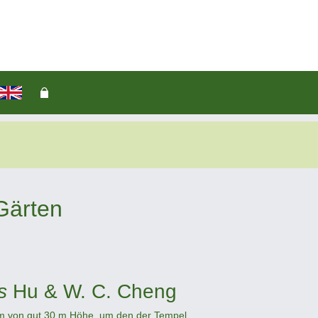
Gärten
s
Hu & W. C. Cheng
aum von gut 30 m Höhe, um den der Tempel