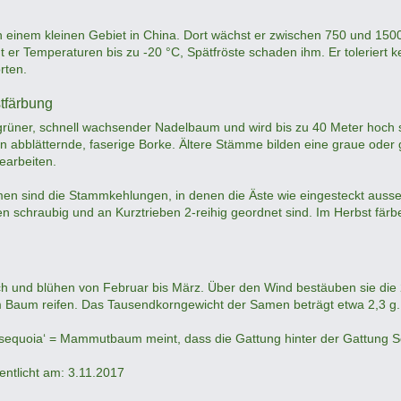
 einem kleinen Gebiet in China. Dort wächst er zwischen 750 und 15
 er Temperaturen bis zu -20 °C, Spätfröste schaden ihm. Er toleriert ke
rten.
tfärbung
ner, schnell wachsender Nadelbaum und wird bis zu 40 Meter hoch sow
ten abblätternde, faserige Borke. Ältere Stämme bilden eine graue oder 
earbeiten.
men sind die Stammkehlungen, in denen die Äste wie eingesteckt auss
n schraubig und an Kurztrieben 2-reihig geordnet sind. Im Herbst färben
ich und blühen von Februar bis März. Über den Wind bestäuben sie die
Baum reifen. Das Tausendkorngewicht der Samen beträgt etwa 2,3 g.
‚sequoia‘ = Mammutbaum meint, dass die Gattung hinter der Gattung Sequ
fentlicht am: 3.11.2017