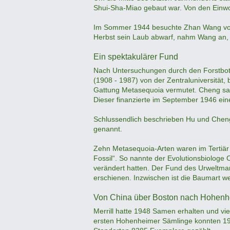
Shui-Sha-Miao gebaut war. Von den Einw
Im Sommer 1944 besuchte Zhan Wang vom
Herbst sein Laub abwarf, nahm Wang an, 
Ein spektakulärer Fund
Nach Untersuchungen durch den Forstbot
(1908 - 1987) von der Zentraluniversität,
Gattung Metasequoia vermutet. Cheng sam
Dieser finanzierte im September 1946 ei
Schlussendlich beschrieben Hu und Chen
genannt.
Zehn Metasequoia-Arten waren im Tertiär
Fossil“. So nannte der Evolutionsbiologe 
verändert hatten. Der Fund des Urweltma
erschienen. Inzwischen ist die Baumart wel
Von China über Boston nach Hohen
Merrill hatte 1948 Samen erhalten und vi
ersten Hohenheimer Sämlinge konnten 19