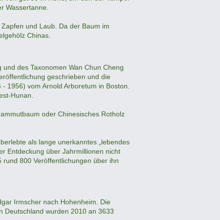
er Wassertanne.
 Zapfen und Laub. Da der Baum im
elgehölz Chinas.
king und des Taxonomen Wan Chun Cheng
eröffentlichung geschrieben und die
- 1956) vom Arnold Arboretum in Boston.
west-Hunan.
-Mammutbaum oder Chinesisches Rotholz
berlebte als lange unerkanntes „lebendes
rer Entdeckung über Jahrmillionen nicht
rund 800 Veröffentlichungen über ihn
 Edgar Irmscher nach Hohenheim. Die
In Deutschland wurden 2010 an 3633