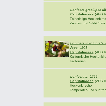
Lonicera gracilipes Mi
Caprifoliaceae
(APG I
Feinstielige Heckenkirs
Zentral- und Süd-China .
Lonicera involucrata v
Jeps.
1925
Caprifoliaceae
(APG I
Kalifornische Heckenkir
Kalifornien ...
Lonicera L.
1753
Caprifoliaceae
(APG I
Heckenkirsche
Temperates und subtropi