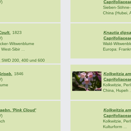
V)
Caprifoliacea
Sieben-Söhne
China (Hubei, A
Coult.
1823
Knautia dipsa
V)
Caprifoliacea
Acker-Witwenblume
Wald-Witwenbl
West-Sibir ...
Europa: Frankr
ik SWD 200, 400 und 600
riseb.
1846
Kolkwitzia am
V)
Caprifoliacea
lume
Kolkwitzie, Per
China, Hupeh .
aebn. 'Pink Cloud'
Kolkwitzia am
V)
Caprifoliacea
uch
Kolkwitzie, Per
Kulturform ...