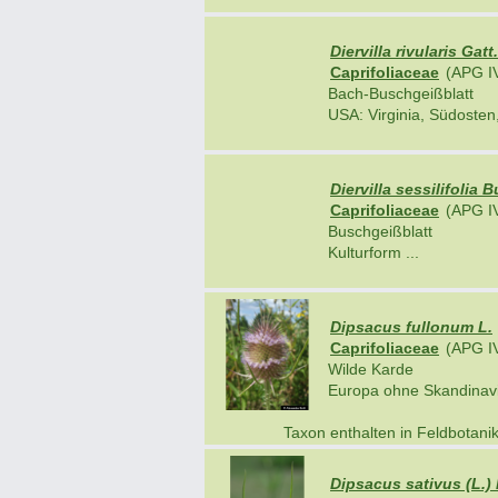
Diervilla rivularis Gatt.
Caprifoliaceae
(APG I
Bach-Buschgeißblatt
USA: Virginia, Südosten,
Diervilla sessilifolia B
Caprifoliaceae
(APG I
Buschgeißblatt
Kulturform ...
Dipsacus fullonum L.
Caprifoliaceae
(APG I
Wilde Karde
Europa ohne Skandinavie
Taxon enthalten in Feldbotan
Dipsacus sativus (L.)