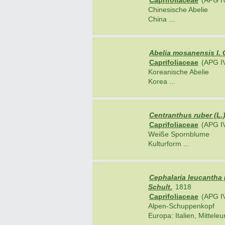
Caprifoliaceae
(APG I
Chinesische Abelie
China ...
Abelia mosanensis I. 
Caprifoliaceae
(APG I
Koreanische Abelie
Korea ...
Centranthus ruber (L.)
Caprifoliaceae
(APG I
Weiße Spornblume
Kulturform ...
Cephalaria leucantha 
Schult.
1818
Caprifoliaceae
(APG I
Alpen-Schuppenkopf
Europa: Italien, Mitteleur