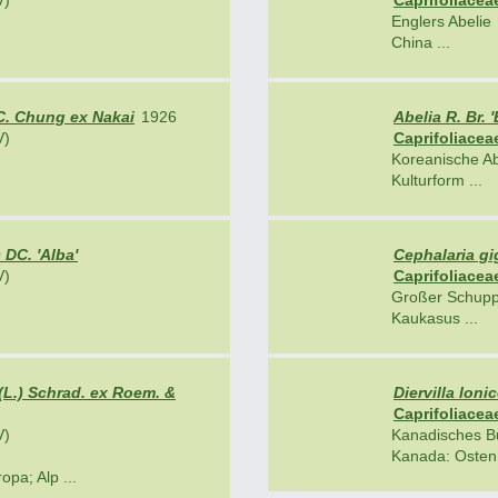
V)
Caprifoliacea
Englers Abelie
China ...
C. Chung ex Nakai
1926
Abelia R. Br.
V)
Caprifoliacea
Koreanische Ab
Kulturform ...
 DC. 'Alba'
Cephalaria gi
V)
Caprifoliacea
Großer Schupp
Kaukasus ...
(L.) Schrad. ex Roem. &
Diervilla lonic
Caprifoliacea
V)
Kanadisches B
Kanada: Osten;
opa; Alp ...