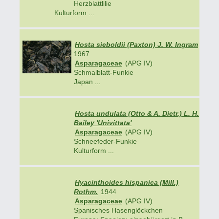
Herzblattlilie
Kulturform ...
Hosta sieboldii (Paxton) J. W. Ingram
1967
Asparagaceae
(APG IV)
Schmalblatt-Funkie
Japan ...
Hosta undulata (Otto & A. Dietr.) L. H.
Bailey 'Univittata'
Asparagaceae
(APG IV)
Schneefeder-Funkie
Kulturform ...
Hyacinthoides hispanica (Mill.)
Rothm.
1944
Asparagaceae
(APG IV)
Spanisches Hasenglöckchen