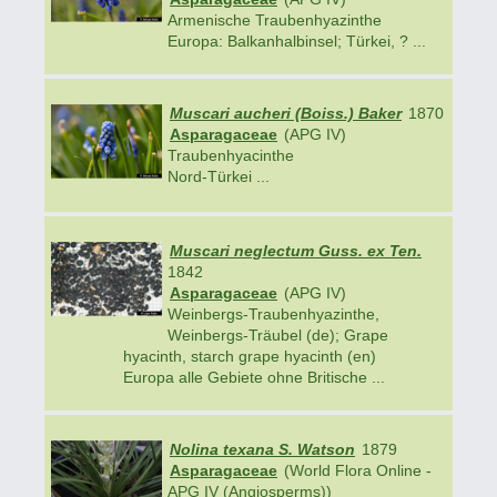
Armenische Traubenhyazinthe
Europa: Balkanhalbinsel; Türkei, ? ...
Muscari aucheri (Boiss.) Baker
1870
Asparagaceae
(APG IV)
Traubenhyacinthe
Nord-Türkei ...
Muscari neglectum Guss. ex Ten.
1842
Asparagaceae
(APG IV)
Weinbergs-Traubenhyazinthe,
Weinbergs-Träubel (de); Grape
hyacinth, starch grape hyacinth (en)
Europa alle Gebiete ohne Britische ...
Nolina texana S. Watson
1879
Asparagaceae
(World Flora Online -
APG IV (Angiosperms))