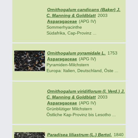
Ornithogalum candicans (Baker) J.
C. Manning & Goldblatt
2003
Asparagaceae
(APG IV)
Sommerhyacinthe
Südafrika, Cap-Provinz ...
Ornithogalum pyramidale L.
1753
Asparagaceae
(APG IV)
Pyramiden-Milchstern
Europa: Italien, Deutschland, Öste ...
Ornithogalum viridiflorum (I. Verd.) J.
C. Manning & Goldblatt
2003
Asparagaceae
(APG IV)
Grünblütiger Milchstern
Östliche Kap-Provinz bis Lesotho ...
Paradisea liliastrum (L.) Bertol.
1840