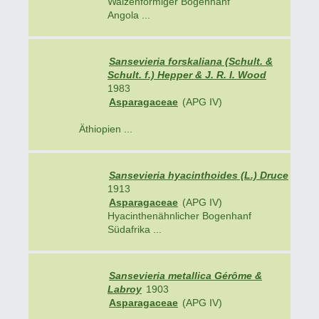
Walzenförmiger Bogenhanf
Angola ...
Sansevieria forskaliana (Schult. &
Schult. f.) Hepper & J. R. I. Wood
1983
Asparagaceae
(APG IV)
Äthiopien ...
Sansevieria hyacinthoides (L.) Druce
1913
Asparagaceae
(APG IV)
Hyacinthenähnlicher Bogenhanf
Südafrika ...
Sansevieria metallica Gérôme &
Labroy
1903
Asparagaceae
(APG IV)