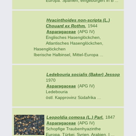
Europa: Spanien; eingebürgert in B ...
Hyacinthoides non-scripta (L.)
Chouard ex Rothm.
1944
Asparagaceae
(APG IV)
Englisches Hasenglöckchen,
Atlantisches Hasenglöckchen,
Hasenglöckchen
Iberische Halbinsel, Mittel-Europa ...
Ledebouria socialis (Baker) Jessop
1970
Asparagaceae
(APG IV)
Ledebouria
östl. Kapprovinz Südafrika ...
Leopoldia comosa (L.) Parl.
1847
Asparagaceae
(APG IV)
Schopfige Traubenhyazinthe
Europa, Türkei, Syrien, Arabien, I ...