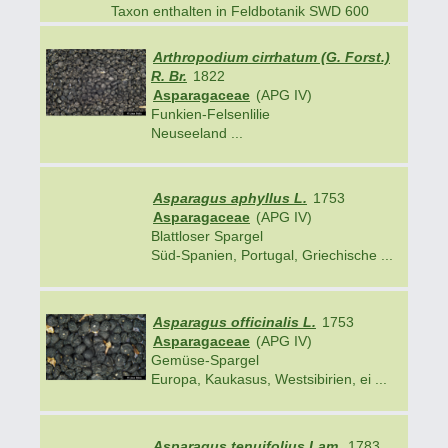
Taxon enthalten in Feldbotanik SWD 600
Arthropodium cirrhatum (G. Forst.)
R. Br.
1822
Asparagaceae
(APG IV)
Funkien-Felsenlilie
Neuseeland ...
Asparagus aphyllus L.
1753
Asparagaceae
(APG IV)
Blattloser Spargel
Süd-Spanien, Portugal, Griechische ...
Asparagus officinalis L.
1753
Asparagaceae
(APG IV)
Gemüse-Spargel
Europa, Kaukasus, Westsibirien, ei ...
Asparagus tenuifolius Lam.
1783