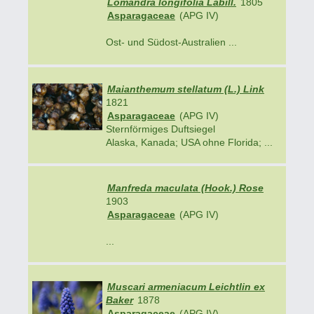
Lomandra longifolia Labill.
1805
Asparagaceae
(APG IV)
Ost- und Südost-Australien ...
Maianthemum stellatum (L.) Link
1821
Asparagaceae
(APG IV)
Sternförmiges Duftsiegel
Alaska, Kanada; USA ohne Florida; ...
Manfreda maculata (Hook.) Rose
1903
Asparagaceae
(APG IV)
...
Muscari armeniacum Leichtlin ex
Baker
1878
Asparagaceae
(APG IV)