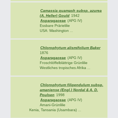
Camassia quamash subsp. azurea
(A. Heller) Gould
1942
Asparagaceae
(APG IV)
Essbare Prärielilie
USA: Washington ...
Chlorophytum alismifolium Baker
1876
Asparagaceae
(APG IV)
Froschlöffelblättrige Grünlilie
Westliches tropisches Afrika ...
Chlorophytum filipendulum subsp.
amaniense (Engl.) Nordal & A. D.
Poulsen
1998
Asparagaceae
(APG IV)
Amani-Grünlilie
Kenia, Tansania (Usambara) ...