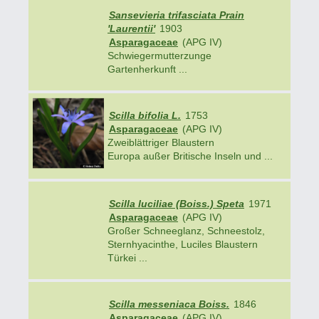
Sansevieria trifasciata Prain
'Laurentii'
1903
Asparagaceae
(APG IV)
Schwiegermutterzunge
Gartenherkunft ...
Scilla bifolia L.
1753
Asparagaceae
(APG IV)
Zweiblättriger Blaustern
Europa außer Britische Inseln und ...
Scilla luciliae (Boiss.) Speta
1971
Asparagaceae
(APG IV)
Großer Schneeglanz, Schneestolz,
Sternhyacinthe, Luciles Blaustern
Türkei ...
Scilla messeniaca Boiss.
1846
Asparagaceae
(APG IV)