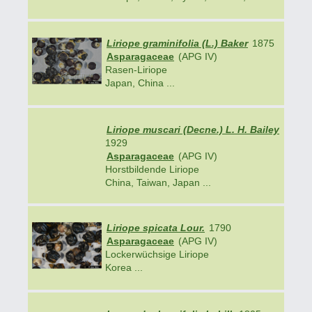
Liriope graminifolia (L.) Baker
1875
Asparagaceae
(APG IV)
Rasen-Liriope
Japan, China ...
Liriope muscari (Decne.) L. H. Bailey
1929
Asparagaceae
(APG IV)
Horstbildende Liriope
China, Taiwan, Japan ...
Liriope spicata Lour.
1790
Asparagaceae
(APG IV)
Lockerwüchsige Liriope
Korea ...