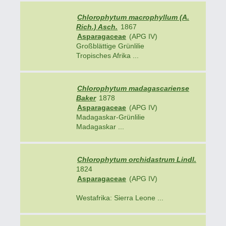
Chlorophytum macrophyllum (A.
Rich.) Asch.
1867
Asparagaceae
(APG IV)
Großblättige Grünlilie
Tropisches Afrika ...
Chlorophytum madagascariense
Baker
1878
Asparagaceae
(APG IV)
Madagaskar-Grünlilie
Madagaskar ...
Chlorophytum orchidastrum Lindl.
1824
Asparagaceae
(APG IV)
Westafrika: Sierra Leone ...