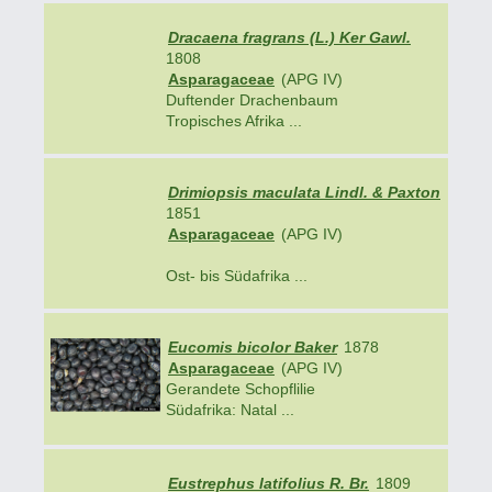
Dracaena fragrans (L.) Ker Gawl.
1808
Asparagaceae
(APG IV)
Duftender Drachenbaum
Tropisches Afrika ...
Drimiopsis maculata Lindl. & Paxton
1851
Asparagaceae
(APG IV)
Ost- bis Südafrika ...
Eucomis bicolor Baker
1878
Asparagaceae
(APG IV)
Gerandete Schopflilie
Südafrika: Natal ...
Eustrephus latifolius R. Br.
1809