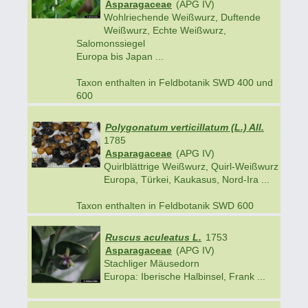
Asparagaceae
(APG IV)
Wohlriechende Weißwurz, Duftende
Weißwurz, Echte Weißwurz,
Salomonssiegel
Europa bis Japan ...
Taxon enthalten in Feldbotanik SWD 400 und
600
Polygonatum verticillatum (L.) All.
1785
Asparagaceae
(APG IV)
Quirlblättrige Weißwurz, Quirl-Weißwurz
Europa, Türkei, Kaukasus, Nord-Ira ...
Taxon enthalten in Feldbotanik SWD 600
Ruscus aculeatus L.
1753
Asparagaceae
(APG IV)
Stachliger Mäusedorn
Europa: Iberische Halbinsel, Frank ...