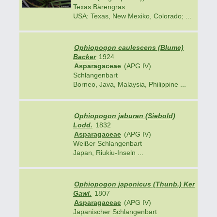
Texas Bärengras
USA: Texas, New Mexiko, Colorado; ...
Ophiopogon caulescens (Blume)
Backer
1924
Asparagaceae
(APG IV)
Schlangenbart
Borneo, Java, Malaysia, Philippine ...
Ophiopogon jaburan (Siebold)
Lodd.
1832
Asparagaceae
(APG IV)
Weißer Schlangenbart
Japan, Riukiu-Inseln ...
Ophiopogon japonicus (Thunb.) Ker
Gawl.
1807
Asparagaceae
(APG IV)
Japanischer Schlangenbart