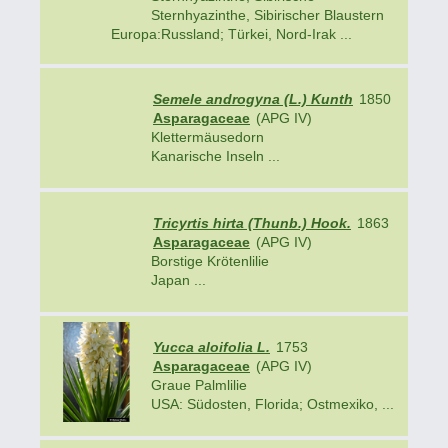
Sternhyazinthe, Sibirischer Blaustern
Europa:Russland; Türkei, Nord-Irak ...
Semele androgyna (L.) Kunth
1850
Asparagaceae
(APG IV)
Klettermäusedorn
Kanarische Inseln ...
Tricyrtis hirta (Thunb.) Hook.
1863
Asparagaceae
(APG IV)
Borstige Krötenlilie
Japan ...
Yucca aloifolia L.
1753
Asparagaceae
(APG IV)
Graue Palmlilie
USA: Südosten, Florida; Ostmexiko, ...