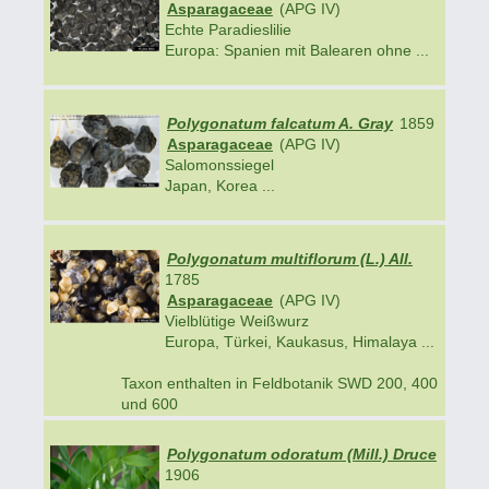
Asparagaceae
(APG IV)
Echte Paradieslilie
Europa: Spanien mit Balearen ohne ...
Polygonatum falcatum A. Gray
1859
Asparagaceae
(APG IV)
Salomonssiegel
Japan, Korea ...
Polygonatum multiflorum (L.) All.
1785
Asparagaceae
(APG IV)
Vielblütige Weißwurz
Europa, Türkei, Kaukasus, Himalaya ...
Taxon enthalten in Feldbotanik SWD 200, 400
und 600
Polygonatum odoratum (Mill.) Druce
1906