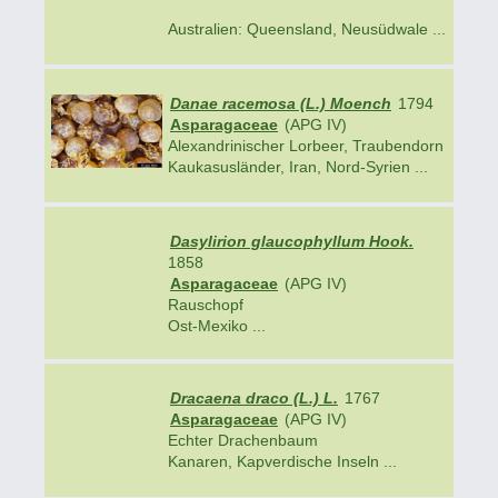
Australien: Queensland, Neusüdwale ...
Danae racemosa (L.) Moench
1794
Asparagaceae
(APG IV)
Alexandrinischer Lorbeer, Traubendorn
Kaukasusländer, Iran, Nord-Syrien ...
Dasylirion glaucophyllum Hook.
1858
Asparagaceae
(APG IV)
Rauschopf
Ost-Mexiko ...
Dracaena draco (L.) L.
1767
Asparagaceae
(APG IV)
Echter Drachenbaum
Kanaren, Kapverdische Inseln ...