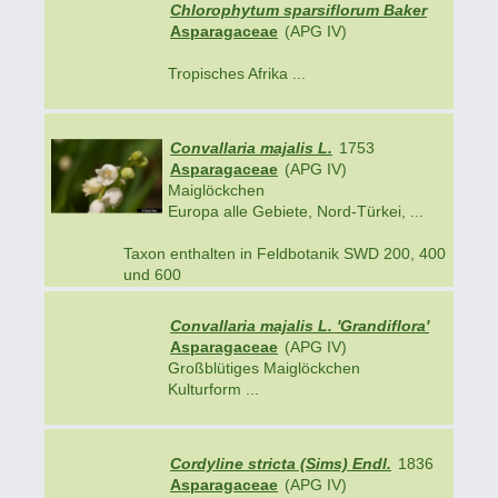
Chlorophytum sparsiflorum Baker
Asparagaceae
(APG IV)
Tropisches Afrika ...
Convallaria majalis L.
1753
Asparagaceae
(APG IV)
Maiglöckchen
Europa alle Gebiete, Nord-Türkei, ...
Taxon enthalten in Feldbotanik SWD 200, 400
und 600
Convallaria majalis L. 'Grandiflora'
Asparagaceae
(APG IV)
Großblütiges Maiglöckchen
Kulturform ...
Cordyline stricta (Sims) Endl.
1836
Asparagaceae
(APG IV)