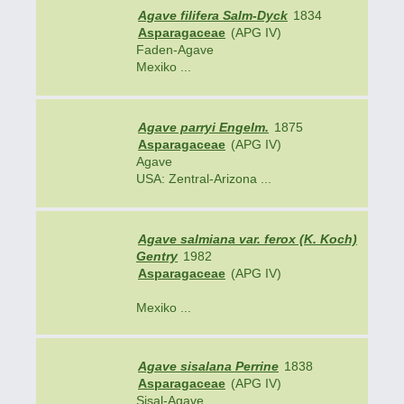
Agave filifera Salm-Dyck
1834
Asparagaceae
(APG IV)
Faden-Agave
Mexiko ...
Agave parryi Engelm.
1875
Asparagaceae
(APG IV)
Agave
USA: Zentral-Arizona ...
Agave salmiana var. ferox (K. Koch)
Gentry
1982
Asparagaceae
(APG IV)
Mexiko ...
Agave sisalana Perrine
1838
Asparagaceae
(APG IV)
Sisal-Agave