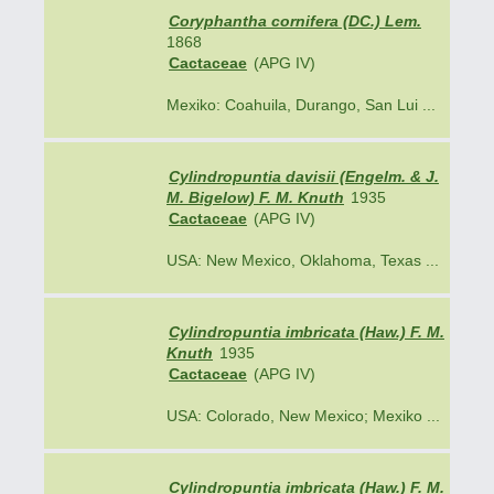
Coryphantha cornifera (DC.) Lem.
1868
Cactaceae
(APG IV)
Mexiko: Coahuila, Durango, San Lui ...
Cylindropuntia davisii (Engelm. & J.
M. Bigelow) F. M. Knuth
1935
Cactaceae
(APG IV)
USA: New Mexico, Oklahoma, Texas ...
Cylindropuntia imbricata (Haw.) F. M.
Knuth
1935
Cactaceae
(APG IV)
USA: Colorado, New Mexico; Mexiko ...
Cylindropuntia imbricata (Haw.) F. M.