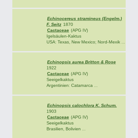
Echinocereus stramineus (Engelm.)
F. Seitz
1870
Cactaceae
(APG IV)
Igelsäulen-Kaktus
USA: Texas, New Mexico; Nord-Mexik ...
Echinopsis aurea Britton & Rose
1922
Cactaceae
(APG IV)
Seeigelkaktus
Argentinien: Catamarca ...
Echinopsis calochlora K. Schum.
1903
Cactaceae
(APG IV)
Seeigelkaktus
Brasilien, Bolivien ...