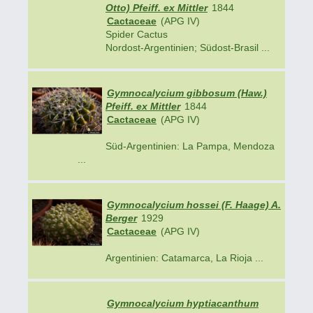
Otto) Pfeiff. ex Mittler
1844
Cactaceae
(APG IV)
Spider Cactus
Nordost-Argentinien; Südost-Brasil ...
Gymnocalycium gibbosum (Haw.)
Pfeiff. ex Mittler
1844
Cactaceae
(APG IV)
Süd-Argentinien: La Pampa, Mendoza
...
Gymnocalycium hossei (F. Haage) A.
Berger
1929
Cactaceae
(APG IV)
Argentinien: Catamarca, La Rioja ...
Gymnocalycium hyptiacanthum