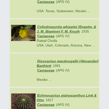
Cactaceae
(APG IV)
USA: Texas, Südwesten; Mexiko ...
Cylindropuntia whipplei (Engelm. &
J. M. Bigelow) F. M. Knuth
1935
Cactaceae
(APG IV)
Rattail Cholla
USA: Utah, Colorado, Arizona, New ...
Disocactus macdougallii (Alexander)
Barthlott
1991
Cactaceae
(APG IV)
Mexiko ...
Echinocactus platyacanthus Link &
Otto
1827
Cactaceae
(APG IV)