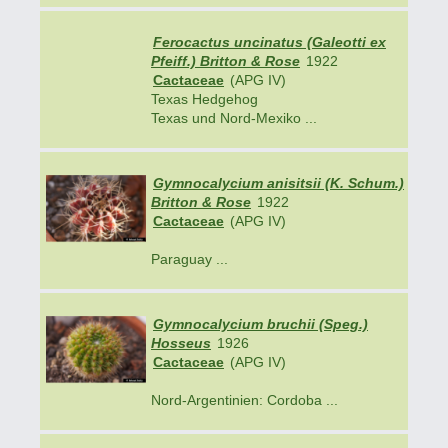
Ferocactus uncinatus (Galeotti ex
Pfeiff.) Britton & Rose
1922
Cactaceae
(APG IV)
Texas Hedgehog
Texas und Nord-Mexiko ...
Gymnocalycium anisitsii (K. Schum.)
Britton & Rose
1922
Cactaceae
(APG IV)
Paraguay ...
Gymnocalycium bruchii (Speg.)
Hosseus
1926
Cactaceae
(APG IV)
Nord-Argentinien: Cordoba ...