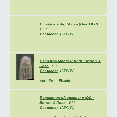
...
Eriosyce subgibbosa (Haw.) Katt.
1994
Cactaceae
(APG IV)
...
Espostoa lanata (Kunth) Britton &
Rose
1920
Cactaceae
(APG IV)
Nord-Peru, Ekuador ...
Ferocactus glaucescens (DC.)
Britton & Rose
1922
Cactaceae
(APG IV)