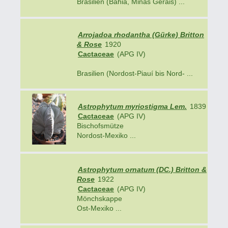
Brasilien (Bahia, Minas Gerais) ...
Arrojadoa rhodantha (Gürke) Britton
& Rose
1920
Cactaceae
(APG IV)
Brasilien (Nordost-Piauí bis Nord- ...
Astrophytum myriostigma Lem.
1839
Cactaceae
(APG IV)
Bischofsmütze
Nordost-Mexiko ...
Astrophytum ornatum (DC.) Britton &
Rose
1922
Cactaceae
(APG IV)
Mönchskappe
Ost-Mexiko ...