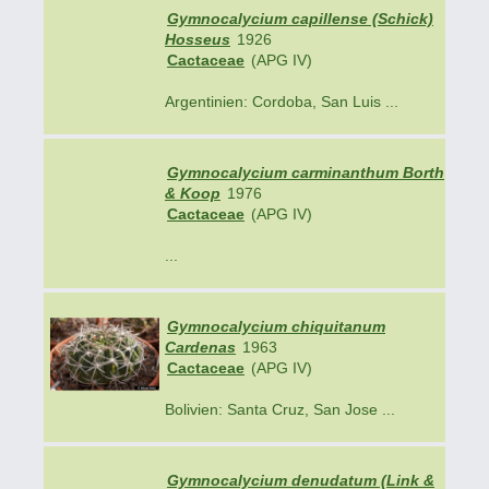
Gymnocalycium capillense (Schick)
Hosseus
1926
Cactaceae
(APG IV)
Argentinien: Cordoba, San Luis ...
Gymnocalycium carminanthum Borth
& Koop
1976
Cactaceae
(APG IV)
...
Gymnocalycium chiquitanum
Cardenas
1963
Cactaceae
(APG IV)
Bolivien: Santa Cruz, San Jose ...
Gymnocalycium denudatum (Link &