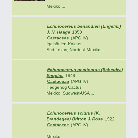
Mexiko ...
Echinocereus berlandieri (Engelm.)
J. N. Haage
1859
Cactaceae
(APG IV)
Igelsäulen-Kaktus
Süd-Texas, Nordost-Mexiko ...
Echinocereus pectinatus (Scheidw.)
Engelm.
1848
Cactaceae
(APG IV)
Hedgehog Cactus
Mexiko, Südwest-USA ...
Echinocereus sciurus (K.
Brandegee) Britton & Rose
1922
Cactaceae
(APG IV)
Mexiko ...