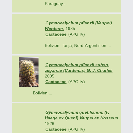
Paraguay ...
Gymnocalycium pflanzii (Vaupel)
Werderm.
1935
Cactaceae
(APG IV)
Bolivien: Tarija, Nord-Argentinien ...
Gymnocalycium pflanzii subsp.
zegarrae (Cárdenas) G. J. Charles
2005
Cactaceae
(APG IV)
Bolivien ...
Gymnocalycium quehlianum (F.
Haage ex Quehl) Vaupel ex Hosseus
1926
Cactaceae
(APG IV)