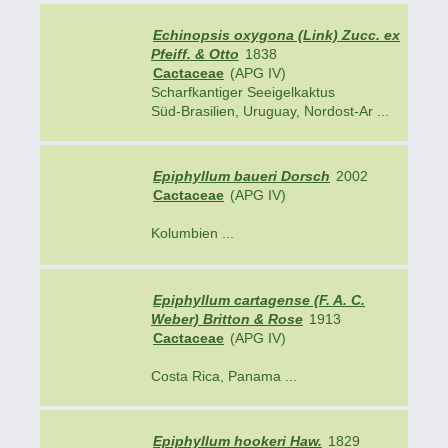
Echinopsis oxygona (Link) Zucc. ex
Pfeiff. & Otto
1838
Cactaceae
(APG IV)
Scharfkantiger Seeigelkaktus
Süd-Brasilien, Uruguay, Nordost-Ar ...
Epiphyllum baueri Dorsch
2002
Cactaceae
(APG IV)
Kolumbien ...
Epiphyllum cartagense (F. A. C.
Weber) Britton & Rose
1913
Cactaceae
(APG IV)
Costa Rica, Panama ...
Epiphyllum hookeri Haw.
1829