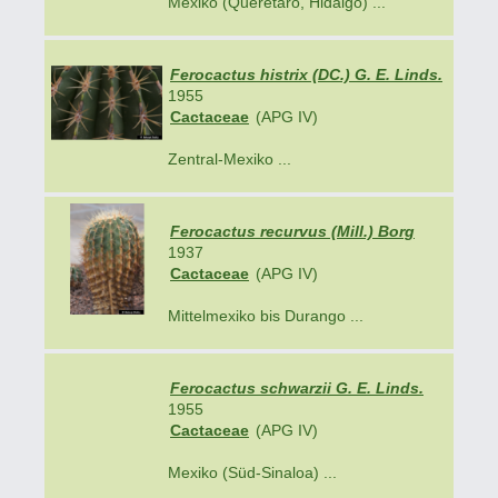
Mexiko (Querétaro, Hidalgo) ...
Ferocactus histrix (DC.) G. E. Linds.
1955
Cactaceae
(APG IV)
Zentral-Mexiko ...
Ferocactus recurvus (Mill.) Borg
1937
Cactaceae
(APG IV)
Mittelmexiko bis Durango ...
Ferocactus schwarzii G. E. Linds.
1955
Cactaceae
(APG IV)
Mexiko (Süd-Sinaloa) ...