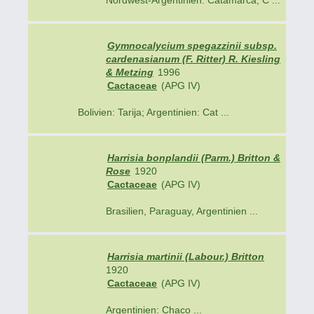
Nordwest-Argentinien: Catamarca, C ...
Gymnocalycium spegazzinii subsp.
cardenasianum (F. Ritter) R. Kiesling
& Metzing
1996
Cactaceae
(APG IV)
Bolivien: Tarija; Argentinien: Cat ...
Harrisia bonplandii (Parm.) Britton &
Rose
1920
Cactaceae
(APG IV)
Brasilien, Paraguay, Argentinien ...
Harrisia martinii (Labour.) Britton
1920
Cactaceae
(APG IV)
Argentinien: Chaco ...