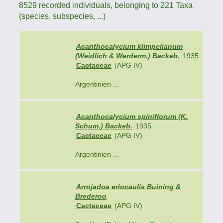
8529 recorded individuals, belonging to 221 Taxa
(species, subspecies, ...)
Acanthocalycium klimpelianum
(Weidlich & Werderm.) Backeb.
1935
Cactaceae
(APG IV)
Argentinien ...
Acanthocalycium spiniflorum (K.
Schum.) Backeb.
1935
Cactaceae
(APG IV)
Argentinien ...
Arrojadoa eriocaulis Buining &
Brederoo
Cactaceae
(APG IV)