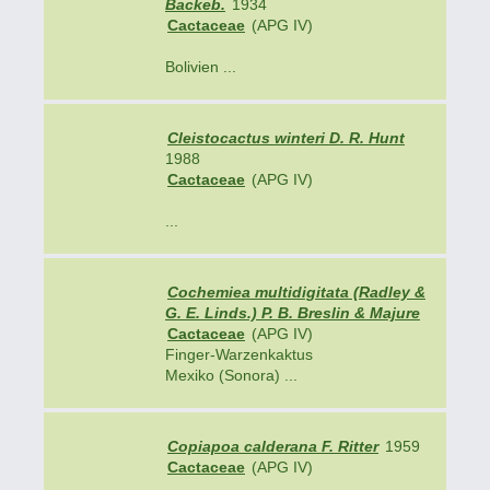
Backeb.
1934
Cactaceae
(APG IV)
Bolivien ...
Cleistocactus winteri D. R. Hunt
1988
Cactaceae
(APG IV)
...
Cochemiea multidigitata (Radley &
G. E. Linds.) P. B. Breslin & Majure
Cactaceae
(APG IV)
Finger-Warzenkaktus
Mexiko (Sonora) ...
Copiapoa calderana F. Ritter
1959
Cactaceae
(APG IV)