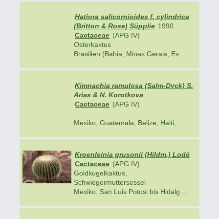
Hatiora salicornioides f. cylindrica
(Britton & Rose) Süpplie
1990
Cactaceae
(APG IV)
Osterkaktus
Brasilien (Bahia, Minas Gerais, Es ...
Kimnachia ramulosa (Salm-Dyck) S.
Arias & N. Korotkova
Cactaceae
(APG IV)
Mexiko, Guatemala, Belize, Haiti, ...
Kroenleinia grusonii (Hildm.) Lodé
Cactaceae
(APG IV)
Goldkugelkaktus,
Schwiegermuttersessel
Mexiko: San Luis Potosi bis Hidalg ...