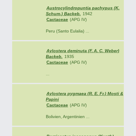
Austrocylindropuntia pachypus (K.
Schum.) Backeb.
1942
Cactaceae
(APG IV)
Peru (Santo Eulalia) ...
Aylostera deminuta (F. A. C. Weber)
Backeb.
1935
Cactaceae
(APG IV)
...
Aylostera pygmaea (R. E. Fr.) Mosti &
Papini
Cactaceae
(APG IV)
Bolivien, Argentinien ...