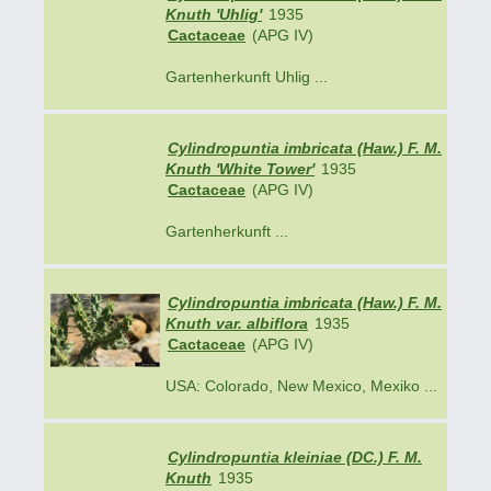
Knuth 'Uhlig'
1935
Cactaceae
(APG IV)
Gartenherkunft Uhlig ...
Cylindropuntia imbricata (Haw.) F. M.
Knuth 'White Tower'
1935
Cactaceae
(APG IV)
Gartenherkunft ...
Cylindropuntia imbricata (Haw.) F. M.
Knuth var. albiflora
1935
Cactaceae
(APG IV)
USA: Colorado, New Mexico, Mexiko ...
Cylindropuntia kleiniae (DC.) F. M.
Knuth
1935