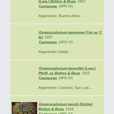
(Lem.) Britton & Rose
1922
Cactaceae
(APG IV)
Argentinien: Buenos Aires ...
Gymnocalycium marsoneri Fric ex Y.
Itô
1957
Cactaceae
(APG IV)
Argentinien (Salta) ...
Gymnocalycium monvillei (Lem.)
Pfeiff. ex Britton & Rose
1922
Cactaceae
(APG IV)
Argentinien: Cordoba, San Luis ...
Gymnocalycium mostii (Gürke)
Britton & Rose
1918
Cactaceae
(APG IV)