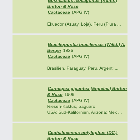
Borzicactus icosagonus (Kunth)
Britton & Rose
Cactaceae
(APG IV)
Ekuador (Azuay, Loja), Peru (Piura ...
Brasiliopuntia brasiliensis (Willd.) A.
Berger
1926
Cactaceae
(APG IV)
Brasilien, Paraguay, Peru, Argenti ...
Carnegiea gigantea (Engelm.) Britton
& Rose
1908
Cactaceae
(APG IV)
Riesen-Kaktus, Saguaro
USA: Süd-Kalifornien, Arizona; Mex ...
Cephalocereus polylophus (DC.)
Britton & Rose