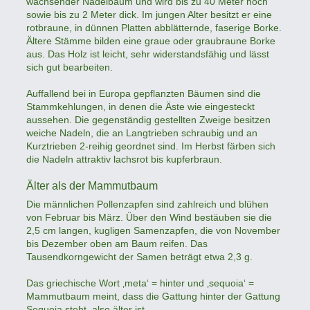
wachsender Nadelbaum und wird bis zu 40 Meter hoch
sowie bis zu 2 Meter dick. Im jungen Alter besitzt er eine
rotbraune, in dünnen Platten abblätternde, faserige Borke.
Ältere Stämme bilden eine graue oder graubraune Borke
aus. Das Holz ist leicht, sehr widerstandsfähig und lässt
sich gut bearbeiten.
Auffallend bei in Europa gepflanzten Bäumen sind die
Stammkehlungen, in denen die Äste wie eingesteckt
aussehen. Die gegenständig gestellten Zweige besitzen
weiche Nadeln, die an Langtrieben schraubig und an
Kurztrieben 2-reihig geordnet sind. Im Herbst färben sich
die Nadeln attraktiv lachsrot bis kupferbraun.
Älter als der Mammutbaum
Die männlichen Pollenzapfen sind zahlreich und blühen
von Februar bis März. Über den Wind bestäuben sie die
2,5 cm langen, kugligen Samenzapfen, die von November
bis Dezember oben am Baum reifen. Das
Tausendkorngewicht der Samen beträgt etwa 2,3 g.
Das griechische Wort ‚meta‘ = hinter und ‚sequoia‘ =
Mammutbaum meint, dass die Gattung hinter der Gattung
Sequoia steht, also älter ist.