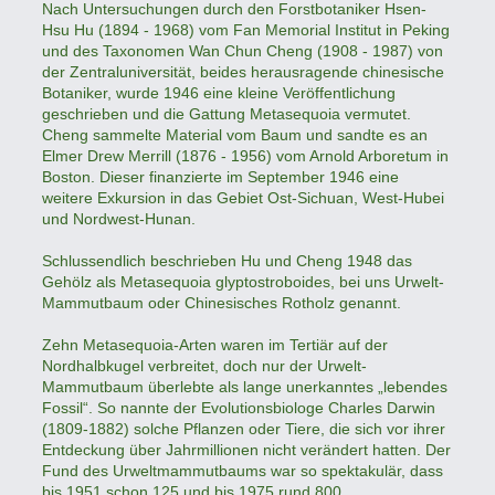
Nach Untersuchungen durch den Forstbotaniker Hsen-
Hsu Hu (1894 - 1968) vom Fan Memorial Institut in Peking
und des Taxonomen Wan Chun Cheng (1908 - 1987) von
der Zentraluniversität, beides herausragende chinesische
Botaniker, wurde 1946 eine kleine Veröffentlichung
geschrieben und die Gattung Metasequoia vermutet.
Cheng sammelte Material vom Baum und sandte es an
Elmer Drew Merrill (1876 - 1956) vom Arnold Arboretum in
Boston. Dieser finanzierte im September 1946 eine
weitere Exkursion in das Gebiet Ost-Sichuan, West-Hubei
und Nordwest-Hunan.
Schlussendlich beschrieben Hu und Cheng 1948 das
Gehölz als Metasequoia glyptostroboides, bei uns Urwelt-
Mammutbaum oder Chinesisches Rotholz genannt.
Zehn Metasequoia-Arten waren im Tertiär auf der
Nordhalbkugel verbreitet, doch nur der Urwelt-
Mammutbaum überlebte als lange unerkanntes „lebendes
Fossil“. So nannte der Evolutionsbiologe Charles Darwin
(1809-1882) solche Pflanzen oder Tiere, die sich vor ihrer
Entdeckung über Jahrmillionen nicht verändert hatten. Der
Fund des Urweltmammutbaums war so spektakulär, dass
bis 1951 schon 125 und bis 1975 rund 800