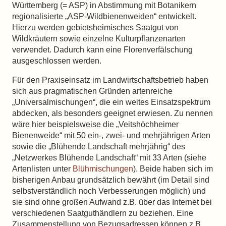
Württemberg (= ASP) in Abstimmung mit Botanikern
regionalisierte „ASP-Wildbienenweiden“ entwickelt.
Hierzu werden gebietsheimisches Saatgut von
Wildkräutern sowie einzelne Kulturpflanzenarten
verwendet. Dadurch kann eine Florenverfälschung
ausgeschlossen werden.
Für den Praxiseinsatz im Landwirtschaftsbetrieb haben
sich aus pragmatischen Gründen artenreiche
„Universalmischungen“, die ein weites Einsatzspektrum
abdecken, als besonders geeignet erwiesen. Zu nennen
wäre hier beispielsweise die „Veitshöchheimer
Bienenweide“ mit 50 ein-, zwei- und mehrjährigen Arten
sowie die „Blühende Landschaft mehrjährig“ des
„Netzwerkes Blühende Landschaft“ mit 33 Arten (siehe
Artenlisten unter
Blühmischungen
). Beide haben sich im
bisherigen Anbau grundsätzlich bewährt (im Detail sind
selbstverständlich noch Verbesserungen möglich) und
sie sind ohne großen Aufwand z.B. über das Internet bei
verschiedenen Saatguthändlern zu beziehen. Eine
Zusammenstellung von Bezugsadressen können z.B.