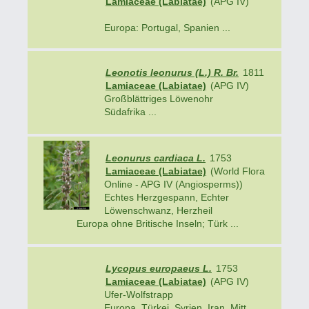
Lamiaceae (Labiatae)
(APG IV)
Europa: Portugal, Spanien ...
Leonotis leonurus (L.) R. Br.
1811
Lamiaceae (Labiatae)
(APG IV)
Großblättriges Löwenohr
Südafrika ...
Leonurus cardiaca L.
1753
Lamiaceae (Labiatae)
(World Flora
Online - APG IV (Angiosperms))
Echtes Herzgespann, Echter
Löwenschwanz, Herzheil
Europa ohne Britische Inseln; Türk ...
Lycopus europaeus L.
1753
Lamiaceae (Labiatae)
(APG IV)
Ufer-Wolfstrapp
Europa, Türkei, Syrien, Iran, Mitt ...