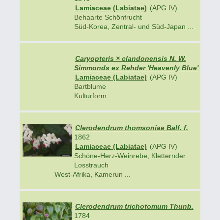
Lamiaceae (Labiatae)
(APG IV)
Behaarte Schönfrucht
Süd-Korea, Zentral- und Süd-Japan ...
Caryopteris × clandonensis N. W.
Simmonds ex Rehder 'Heavenly Blue'
Lamiaceae (Labiatae)
(APG IV)
Bartblume
Kulturform ...
Clerodendrum thomsoniae Balf. f.
1862
Lamiaceae (Labiatae)
(APG IV)
Schöne-Herz-Weinrebe, Kletternder
Losstrauch
West-Afrika, Kamerun ...
Clerodendrum trichotomum Thunb.
1784