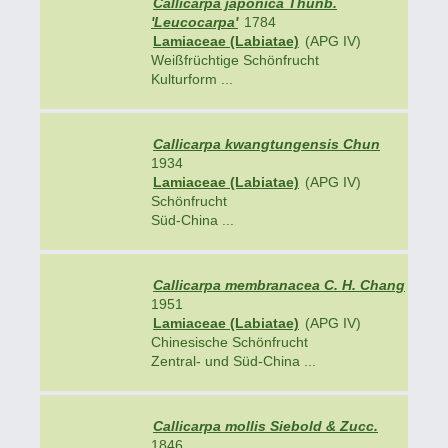
Callicarpa japonica Thunb.
'Leucocarpa'
1784
Lamiaceae (Labiatae)
(APG IV)
Weißfrüchtige Schönfrucht
Kulturform ...
Callicarpa kwangtungensis Chun
1934
Lamiaceae (Labiatae)
(APG IV)
Schönfrucht
Süd-China ...
Callicarpa membranacea C. H. Chang
1951
Lamiaceae (Labiatae)
(APG IV)
Chinesische Schönfrucht
Zentral- und Süd-China ...
Callicarpa mollis Siebold & Zucc.
1846