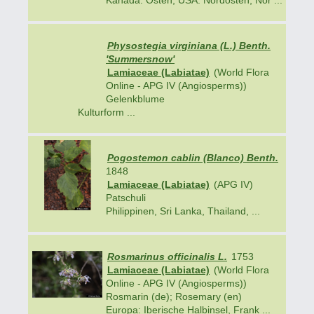
Kanada: Osten; USA: Nordosten, Nor ...
Physostegia virginiana (L.) Benth.
'Summersnow'
Lamiaceae (Labiatae)
(World Flora
Online - APG IV (Angiosperms))
Gelenkblume
Kulturform ...
Pogostemon cablin (Blanco) Benth.
1848
Lamiaceae (Labiatae)
(APG IV)
Patschuli
Philippinen, Sri Lanka, Thailand, ...
Rosmarinus officinalis L.
1753
Lamiaceae (Labiatae)
(World Flora
Online - APG IV (Angiosperms))
Rosmarin (de); Rosemary (en)
Europa: Iberische Halbinsel, Frank ...