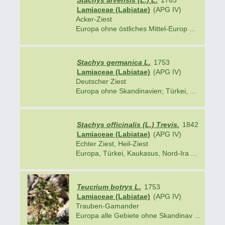
Stachys arvensis (L.) L.
1763
Lamiaceae (Labiatae)
(APG IV)
Acker-Ziest
Europa ohne östliches Mittel-Europ ...
Stachys germanica L.
1753
Lamiaceae (Labiatae)
(APG IV)
Deutscher Ziest
Europa ohne Skandinavien; Türkei, ...
Stachys officinalis (L.) Trevis.
1842
Lamiaceae (Labiatae)
(APG IV)
Echter Ziest, Heil-Ziest
Europa, Türkei, Kaukasus, Nord-Ira ...
Teucrium botrys L.
1753
Lamiaceae (Labiatae)
(APG IV)
Trauben-Gamander
Europa alle Gebiete ohne Skandinav ...