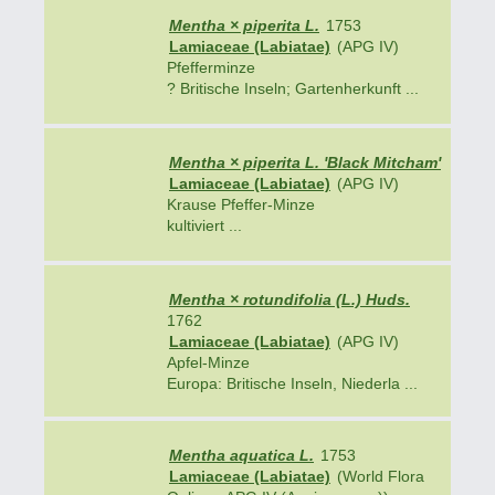
Mentha × piperita L.
1753
Lamiaceae (Labiatae)
(APG IV)
Pfefferminze
? Britische Inseln; Gartenherkunft ...
Mentha × piperita L. 'Black Mitcham'
Lamiaceae (Labiatae)
(APG IV)
Krause Pfeffer-Minze
kultiviert ...
Mentha × rotundifolia (L.) Huds.
1762
Lamiaceae (Labiatae)
(APG IV)
Apfel-Minze
Europa: Britische Inseln, Niederla ...
Mentha aquatica L.
1753
Lamiaceae (Labiatae)
(World Flora