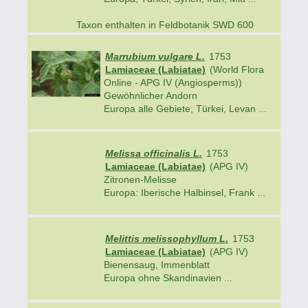
Taxon enthalten in Feldbotanik SWD 600
Marrubium vulgare L.
1753
Lamiaceae (Labiatae)
(World Flora
Online - APG IV (Angiosperms))
Gewöhnlicher Andorn
Europa alle Gebiete; Türkei, Levan ...
Melissa officinalis L.
1753
Lamiaceae (Labiatae)
(APG IV)
Zitronen-Melisse
Europa: Iberische Halbinsel, Frank ...
Melittis melissophyllum L.
1753
Lamiaceae (Labiatae)
(APG IV)
Bienensaug, Immenblatt
Europa ohne Skandinavien ...