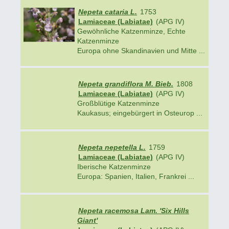
Nepeta cataria L.
1753
Lamiaceae (Labiatae)
(APG IV)
Gewöhnliche Katzenminze, Echte
Katzenminze
Europa ohne Skandinavien und Mitte ...
Nepeta grandiflora M. Bieb.
1808
Lamiaceae (Labiatae)
(APG IV)
Großblütige Katzenminze
Kaukasus; eingebürgert in Osteurop ...
Nepeta nepetella L.
1759
Lamiaceae (Labiatae)
(APG IV)
Iberische Katzenminze
Europa: Spanien, Italien, Frankrei ...
Nepeta racemosa Lam. 'Six Hills
Giant'