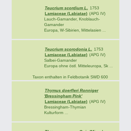
Teucrium scordium L.
1753
Lamiaceae (Labiatae)
(APG IV)
Lauch-Gamander, Knoblauch-
Gamander
Europa, W-Sibirien, Mittelasien ...
Teucrium scorodonia L.
1753
Lamiaceae (Labiatae)
(APG IV)
Salbei-Gamander
Europa ohne östl. Mitteleuropa, Sk ...
Taxon enthalten in Feldbotanik SWD 600
Thymus doerfleri Ronniger
'Bressingham Pink'
Lamiaceae (Labiatae)
(APG IV)
Bressingham-Thymian
Kulturform ...