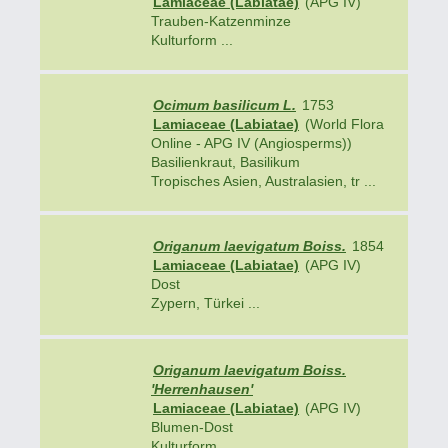
Lamiaceae (Labiatae)
(APG IV)
Trauben-Katzenminze
Kulturform ...
Ocimum basilicum L.
1753
Lamiaceae (Labiatae)
(World Flora
Online - APG IV (Angiosperms))
Basilienkraut, Basilikum
Tropisches Asien, Australasien, tr ...
Origanum laevigatum Boiss.
1854
Lamiaceae (Labiatae)
(APG IV)
Dost
Zypern, Türkei ...
Origanum laevigatum Boiss.
'Herrenhausen'
Lamiaceae (Labiatae)
(APG IV)
Blumen-Dost
Kulturform ...