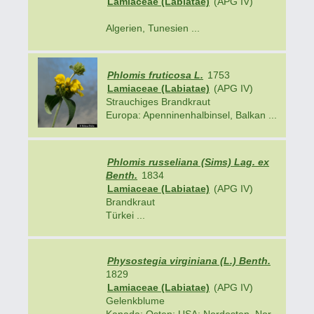
Lamiaceae (Labiatae)
(APG IV)
Algerien, Tunesien ...
Phlomis fruticosa L.
1753
Lamiaceae (Labiatae)
(APG IV)
Strauchiges Brandkraut
Europa: Apenninenhalbinsel, Balkan ...
Phlomis russeliana (Sims) Lag. ex
Benth.
1834
Lamiaceae (Labiatae)
(APG IV)
Brandkraut
Türkei ...
Physostegia virginiana (L.) Benth.
1829
Lamiaceae (Labiatae)
(APG IV)
Gelenkblume