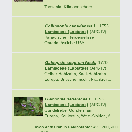
Tansania: Kilimandscharo ...
Collinsonia canadensis L.
1753
Lamiaceae (Labiatae)
(APG IV)
Kanadische Pferdemelisse
Ontario; östliche USA ...
Galeopsis segetum Neck.
1770
Lamiaceae (Labiatae)
(APG IV)
Gelber Hohlzahn, Saat-Hohlzahn
Europa: Britische Inseln, Frankrei ...
Glechoma hederacea L.
1753
Lamiaceae (Labiatae)
(APG IV)
Gundelrebe, Gundermann
Europa, Kaukasus, West-Sibirien, A ...
Taxon enthalten in Feldbotanik SWD 200, 400