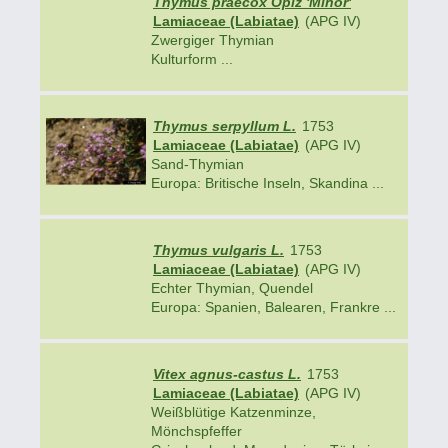
Thymus praecox Opiz 'Minor'
Lamiaceae (Labiatae)
(APG IV)
Zwergiger Thymian
Kulturform ...
Thymus serpyllum L.
1753
Lamiaceae (Labiatae)
(APG IV)
Sand-Thymian
Europa: Britische Inseln, Skandina ...
Thymus vulgaris L.
1753
Lamiaceae (Labiatae)
(APG IV)
Echter Thymian, Quendel
Europa: Spanien, Balearen, Frankre ...
Vitex agnus-castus L.
1753
Lamiaceae (Labiatae)
(APG IV)
Weißblütige Katzenminze,
Mönchspfeffer