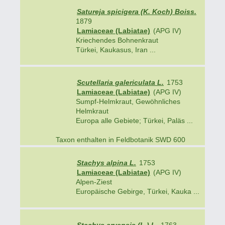
Satureja spicigera (K. Koch) Boiss.
1879
Lamiaceae (Labiatae)
(APG IV)
Kriechendes Bohnenkraut
Türkei, Kaukasus, Iran ...
Scutellaria galericulata L.
1753
Lamiaceae (Labiatae)
(APG IV)
Sumpf-Helmkraut, Gewöhnliches
Helmkraut
Europa alle Gebiete; Türkei, Paläs ...
Taxon enthalten in Feldbotanik SWD 600
Stachys alpina L.
1753
Lamiaceae (Labiatae)
(APG IV)
Alpen-Ziest
Europäische Gebirge, Türkei, Kauka ...