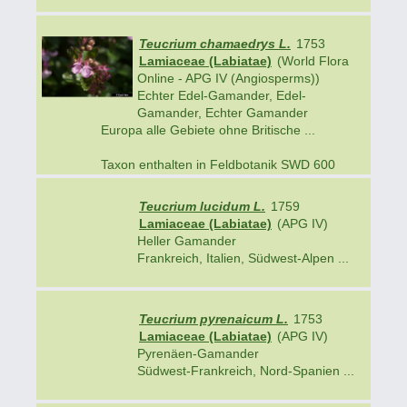
Teucrium chamaedrys L.
1753
Lamiaceae (Labiatae)
(World Flora
Online - APG IV (Angiosperms))
Echter Edel-Gamander, Edel-
Gamander, Echter Gamander
Europa alle Gebiete ohne Britische ...
Taxon enthalten in Feldbotanik SWD 600
Teucrium lucidum L.
1759
Lamiaceae (Labiatae)
(APG IV)
Heller Gamander
Frankreich, Italien, Südwest-Alpen ...
Teucrium pyrenaicum L.
1753
Lamiaceae (Labiatae)
(APG IV)
Pyrenäen-Gamander
Südwest-Frankreich, Nord-Spanien ...