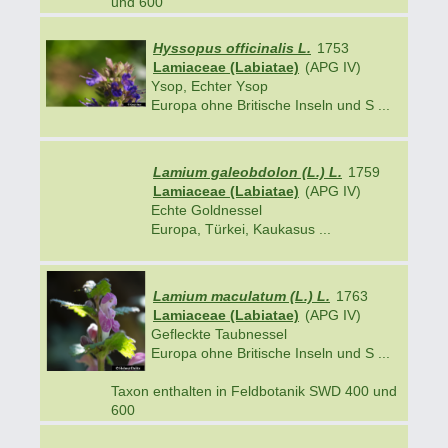
und 600
Hyssopus officinalis L.
1753
Lamiaceae (Labiatae)
(APG IV)
Ysop, Echter Ysop
Europa ohne Britische Inseln und S ...
Lamium galeobdolon (L.) L.
1759
Lamiaceae (Labiatae)
(APG IV)
Echte Goldnessel
Europa, Türkei, Kaukasus ...
Lamium maculatum (L.) L.
1763
Lamiaceae (Labiatae)
(APG IV)
Gefleckte Taubnessel
Europa ohne Britische Inseln und S ...
Taxon enthalten in Feldbotanik SWD 400 und
600