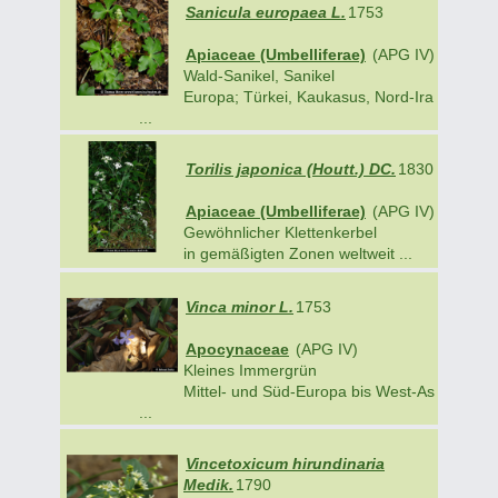
Sanicula europaea L.
1753
Apiaceae (Umbelliferae)
(APG IV)
Wald-Sanikel, Sanikel
Europa; Türkei, Kaukasus, Nord-Ira
...
Torilis japonica (Houtt.) DC.
1830
Apiaceae (Umbelliferae)
(APG IV)
Gewöhnlicher Klettenkerbel
in gemäßigten Zonen weltweit ...
Vinca minor L.
1753
Apocynaceae
(APG IV)
Kleines Immergrün
Mittel- und Süd-Europa bis West-As
...
Vincetoxicum hirundinaria
Medik.
1790