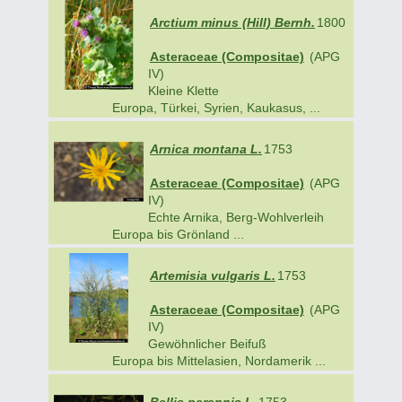
Arctium minus (Hill) Bernh.
1800
Asteraceae (Compositae)
(APG
IV)
Kleine Klette
Europa, Türkei, Syrien, Kaukasus, ...
Arnica montana L.
1753
Asteraceae (Compositae)
(APG
IV)
Echte Arnika, Berg-Wohlverleih
Europa bis Grönland ...
Artemisia vulgaris L.
1753
Asteraceae (Compositae)
(APG
IV)
Gewöhnlicher Beifuß
Europa bis Mittelasien, Nordamerik ...
Bellis perennis L.
1753