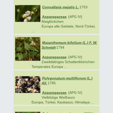
Convallaria majalis L.
1753
Asparagaceae
(APG IV)
Maiglöckchen
Europa alle Gebiete, Nord-Türkei,
...
Maianthemum bifolium (L.) F. W.
Schmidt
1794
Asparagaceae
(APG IV)
Zweiblättriges Schattenblümchen
Temperates Europa ...
Polygonatum multiflorum (L.)
All.
1785
Asparagaceae
(APG IV)
Vielblütige Weißwurz
Europa, Türkei, Kaukasus, Himalaya ...