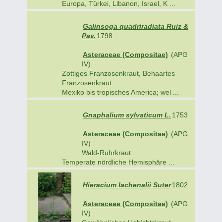
Europa, Türkei, Libanon, Israel, K ...
Galinsoga quadriradiata Ruiz &
Pav.
1798
Asteraceae (Compositae)
(APG
IV)
Zottiges Franzosenkraut, Behaartes
Franzosenkraut
Mexiko bis tropisches America; wel ...
Gnaphalium sylvaticum L.
1753
Asteraceae (Compositae)
(APG
IV)
Wald-Ruhrkraut
Temperate nördliche Hemisphäre ...
Hieracium lachenalii Suter
1802
Asteraceae (Compositae)
(APG
IV)