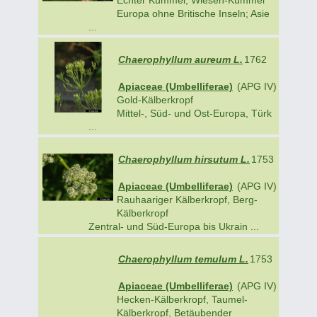
Europa ohne Britische Inseln; Asie
...
Chaerophyllum aureum L.
1762
Apiaceae (Umbelliferae)
(APG IV)
Gold-Kälberkropf
Mittel-, Süd- und Ost-Europa, Türk
...
Chaerophyllum hirsutum L.
1753
Apiaceae (Umbelliferae)
(APG IV)
Rauhaariger Kälberkropf, Berg-
Kälberkropf
Zentral- und Süd-Europa bis Ukrain ...
Chaerophyllum temulum L.
1753
Apiaceae (Umbelliferae)
(APG IV)
Hecken-Kälberkropf, Taumel-
Kälberkropf, Betäubender