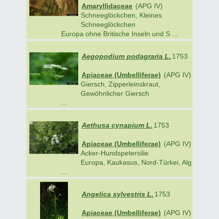
Amaryllidaceae
(APG IV)
Schneeglöckchen, Kleines
Schneeglöckchen
Europa ohne Britische Inseln und S ...
Aegopodium podagraria L.
1753
Apiaceae (Umbelliferae)
(APG IV)
Giersch, Zipperleinskraut,
Gewöhnlicher Giersch
...
Aethusa cynapium L.
1753
Apiaceae (Umbelliferae)
(APG IV)
Acker-Hundspetersilie
Europa, Kaukasus, Nord-Türkei, Alg
...
Angelica sylvestris L.
1753
Apiaceae (Umbelliferae)
(APG IV)