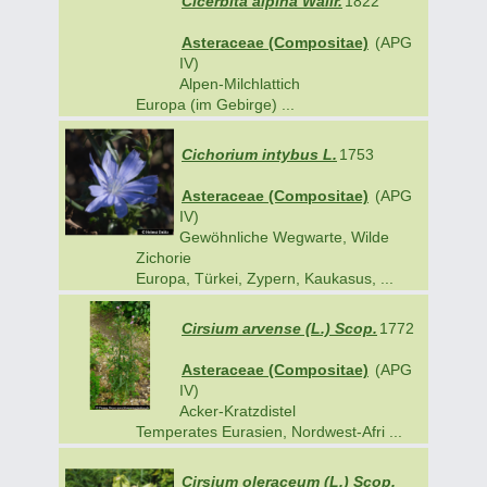
Cicerbita alpina Wallr.
1822
Asteraceae (Compositae)
(APG
IV)
Alpen-Milchlattich
Europa (im Gebirge) ...
Cichorium intybus L.
1753
Asteraceae (Compositae)
(APG
IV)
Gewöhnliche Wegwarte, Wilde
Zichorie
Europa, Türkei, Zypern, Kaukasus, ...
Cirsium arvense (L.) Scop.
1772
Asteraceae (Compositae)
(APG
IV)
Acker-Kratzdistel
Temperates Eurasien, Nordwest-Afri ...
Cirsium oleraceum (L.) Scop.