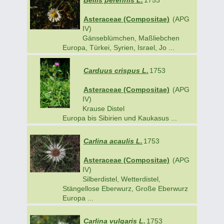
Asteraceae (Compositae)
(APG
IV)
Gänseblümchen, Maßliebchen
Europa, Türkei, Syrien, Israel, Jo ...
Carduus crispus L.
1753
Asteraceae (Compositae)
(APG
IV)
Krause Distel
Europa bis Sibirien und Kaukasus ...
Carlina acaulis L.
1753
Asteraceae (Compositae)
(APG
IV)
Silberdistel, Wetterdistel,
Stängellose Eberwurz, Große Eberwurz
Europa ...
Carlina vulgaris L.
1753