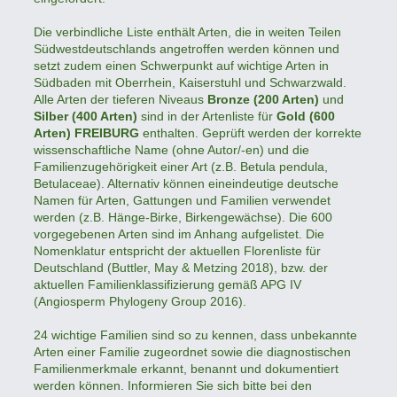
Die verbindliche Liste enthält Arten, die in weiten Teilen
Südwestdeutschlands angetroffen werden können und
setzt zudem einen Schwerpunkt auf wichtige Arten in
Südbaden mit Oberrhein, Kaiserstuhl und Schwarzwald.
Alle Arten der tieferen Niveaus
Bronze (200 Arten)
und
Silber (400 Arten)
sind in der Artenliste für
Gold (600
Arten) FREIBURG
enthalten. Geprüft werden der korrekte
wissenschaftliche Name (ohne Autor/-en) und die
Familienzugehörigkeit einer Art (z.B. Betula pendula,
Betulaceae). Alternativ können eineindeutige deutsche
Namen für Arten, Gattungen und Familien verwendet
werden (z.B. Hänge-Birke, Birkengewächse). Die 600
vorgegebenen Arten sind im Anhang aufgelistet. Die
Nomenklatur entspricht der aktuellen Florenliste für
Deutschland (Buttler, May & Metzing 2018), bzw. der
aktuellen Familienklassifizierung gemäß APG IV
(Angiosperm Phylogeny Group 2016).
24 wichtige Familien sind so zu kennen, dass unbekannte
Arten einer Familie zugeordnet sowie die diagnostischen
Familienmerkmale erkannt, benannt und dokumentiert
werden können. Informieren Sie sich bitte bei den