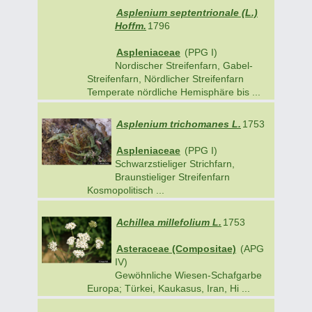
Asplenium septentrionale (L.)
Hoffm.
1796
Aspleniaceae
(PPG I)
Nordischer Streifenfarn, Gabel-
Streifenfarn, Nördlicher Streifenfarn
Temperate nördliche Hemisphäre bis ...
Asplenium trichomanes L.
1753
Aspleniaceae
(PPG I)
Schwarzstieliger Strichfarn,
Braunstieliger Streifenfarn
Kosmopolitisch ...
Achillea millefolium L.
1753
Asteraceae (Compositae)
(APG
IV)
Gewöhnliche Wiesen-Schafgarbe
Europa; Türkei, Kaukasus, Iran, Hi ...