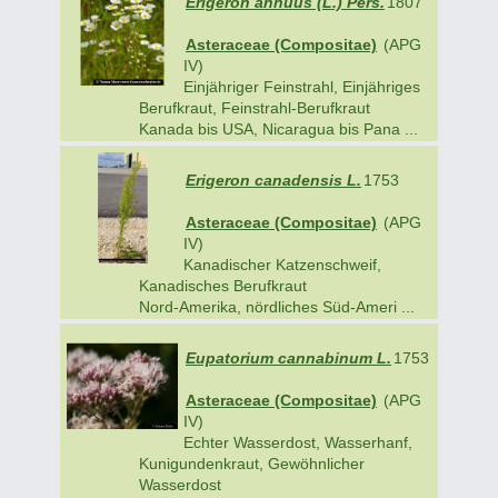
Erigeron annuus (L.) Pers.
1807
Asteraceae (Compositae)
(APG
IV)
Einjähriger Feinstrahl, Einjähriges
Berufkraut, Feinstrahl-Berufkraut
Kanada bis USA, Nicaragua bis Pana ...
Erigeron canadensis L.
1753
Asteraceae (Compositae)
(APG
IV)
Kanadischer Katzenschweif,
Kanadisches Berufkraut
Nord-Amerika, nördliches Süd-Ameri ...
Eupatorium cannabinum L.
1753
Asteraceae (Compositae)
(APG
IV)
Echter Wasserdost, Wasserhanf,
Kunigundenkraut, Gewöhnlicher
Wasserdost