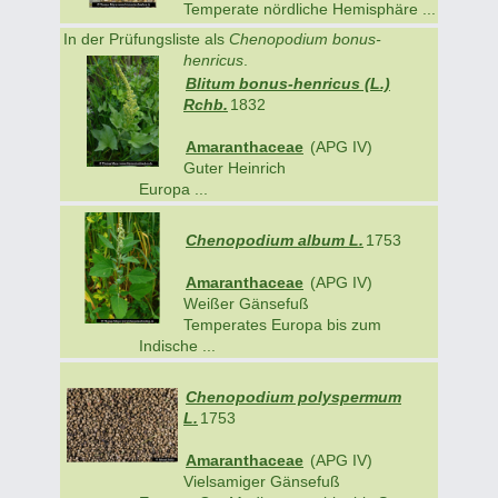
Temperate nördliche Hemisphäre ...
In der Prüfungsliste als
Chenopodium bonus-
henricus
.
Blitum bonus-henricus (L.)
Rchb.
1832
Amaranthaceae
(APG IV)
Guter Heinrich
Europa ...
Chenopodium album L.
1753
Amaranthaceae
(APG IV)
Weißer Gänsefuß
Temperates Europa bis zum
Indische ...
Chenopodium polyspermum
L.
1753
Amaranthaceae
(APG IV)
Vielsamiger Gänsefuß