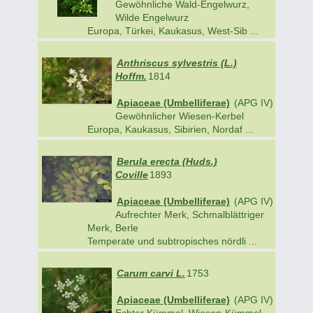
Gewöhnliche Wald-Engelwurz,
Wilde Engelwurz
Europa, Türkei, Kaukasus, West-Sib ...
Anthriscus sylvestris (L.)
Hoffm.
1814
Apiaceae (Umbelliferae)
(APG IV)
Gewöhnlicher Wiesen-Kerbel
Europa, Kaukasus, Sibirien, Nordaf ...
Berula erecta (Huds.)
Coville
1893
Apiaceae (Umbelliferae)
(APG IV)
Aufrechter Merk, Schmalblättriger
Merk, Berle
Temperate und subtropisches nördli ...
Carum carvi L.
1753
Apiaceae (Umbelliferae)
(APG IV)
Echter Kümmel, Wiesen-Kümmel