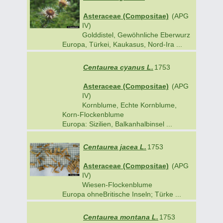
Asteraceae (Compositae)
(APG
IV)
Golddistel, Gewöhnliche Eberwurz
Europa, Türkei, Kaukasus, Nord-Ira ...
Centaurea cyanus L.
1753
Asteraceae (Compositae)
(APG
IV)
Kornblume, Echte Kornblume,
Korn-Flockenblume
Europa: Sizilien, Balkanhalbinsel ...
Centaurea jacea L.
1753
Asteraceae (Compositae)
(APG
IV)
Wiesen-Flockenblume
Europa ohneBritische Inseln; Türke ...
Centaurea montana L.
1753