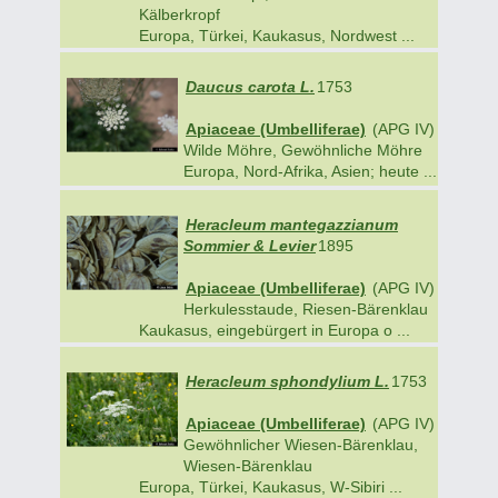
Kälberkropf
Europa, Türkei, Kaukasus, Nordwest ...
Daucus carota L.
1753
Apiaceae (Umbelliferae)
(APG IV)
Wilde Möhre, Gewöhnliche Möhre
Europa, Nord-Afrika, Asien; heute ...
Heracleum mantegazzianum
Sommier & Levier
1895
Apiaceae (Umbelliferae)
(APG IV)
Herkulesstaude, Riesen-Bärenklau
Kaukasus, eingebürgert in Europa o ...
Heracleum sphondylium L.
1753
Apiaceae (Umbelliferae)
(APG IV)
Gewöhnlicher Wiesen-Bärenklau,
Wiesen-Bärenklau
Europa, Türkei, Kaukasus, W-Sibiri ...