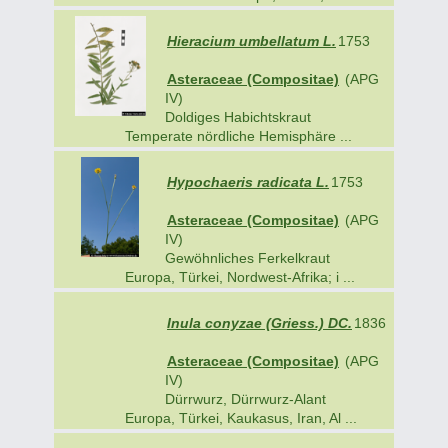
Hieracium umbellatum L.
1753
Asteraceae (Compositae)
(APG
IV)
Doldiges Habichtskraut
Temperate nördliche Hemisphäre ...
Hypochaeris radicata L.
1753
Asteraceae (Compositae)
(APG
IV)
Gewöhnliches Ferkelkraut
Europa, Türkei, Nordwest-Afrika; i ...
Inula conyzae (Griess.) DC.
1836
Asteraceae (Compositae)
(APG
IV)
Dürrwurz, Dürrwurz-Alant
Europa, Türkei, Kaukasus, Iran, Al ...