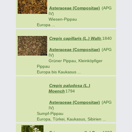
Asteraceae (Compositae)
(APG
IV)
Wiesen-Pippau
Europa ...
Crepis capillaris (L.) Wallr.
1840
Asteraceae (Compositae)
(APG
IV)
Grüner Pippau, Kleinköpfiger
Pippau
Europa bis Kaukasus ...
Crepis paludosa (L.)
Moench
1794
Asteraceae (Compositae)
(APG
IV)
Sumpf-Pippau
Europa, Türkei, Kaukasus, Sibirien ...