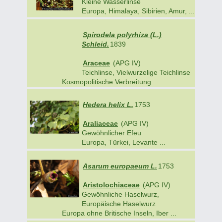
Kleine Wasserlinse
Europa, Himalaya, Sibirien, Amur, ...
Spirodela polyrhiza (L.)
Schleid.
1839
Araceae
(APG IV)
Teichlinse, Vielwurzelige Teichlinse
Kosmopolitische Verbreitung ...
Hedera helix L.
1753
Araliaceae
(APG IV)
Gewöhnlicher Efeu
Europa, Türkei, Levante ...
Asarum europaeum L.
1753
Aristolochiaceae
(APG IV)
Gewöhnliche Haselwurz,
Europäische Haselwurz
Europa ohne Britische Inseln, Iber ...