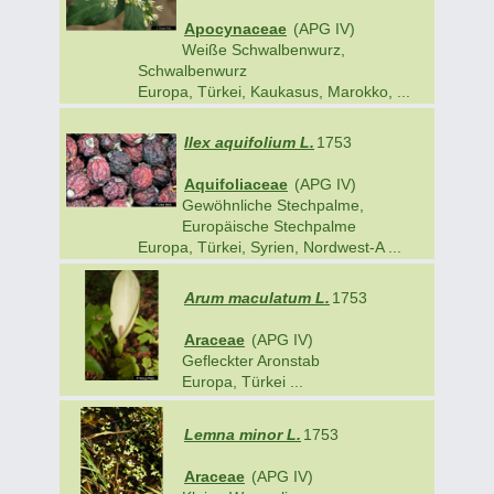
Apocynaceae
(APG IV)
Weiße Schwalbenwurz,
Schwalbenwurz
Europa, Türkei, Kaukasus, Marokko, ...
Ilex aquifolium L.
1753
Aquifoliaceae
(APG IV)
Gewöhnliche Stechpalme,
Europäische Stechpalme
Europa, Türkei, Syrien, Nordwest-A ...
Arum maculatum L.
1753
Araceae
(APG IV)
Gefleckter Aronstab
Europa, Türkei ...
Lemna minor L.
1753
Araceae
(APG IV)