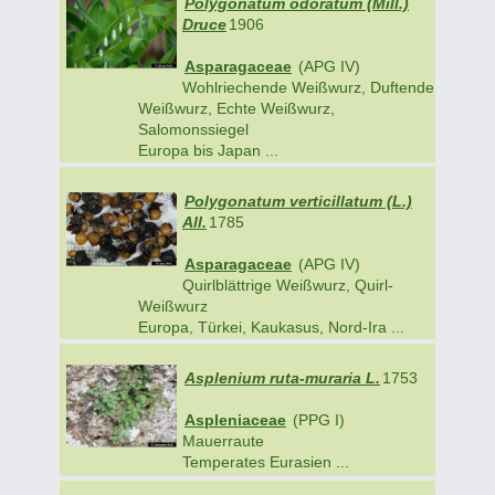
Polygonatum odoratum (Mill.)
Druce
1906
Asparagaceae
(APG IV)
Wohlriechende Weißwurz, Duftende
Weißwurz, Echte Weißwurz,
Salomonssiegel
Europa bis Japan ...
Polygonatum verticillatum (L.)
All.
1785
Asparagaceae
(APG IV)
Quirlblättrige Weißwurz, Quirl-
Weißwurz
Europa, Türkei, Kaukasus, Nord-Ira ...
Asplenium ruta-muraria L.
1753
Aspleniaceae
(PPG I)
Mauerraute
Temperates Eurasien ...