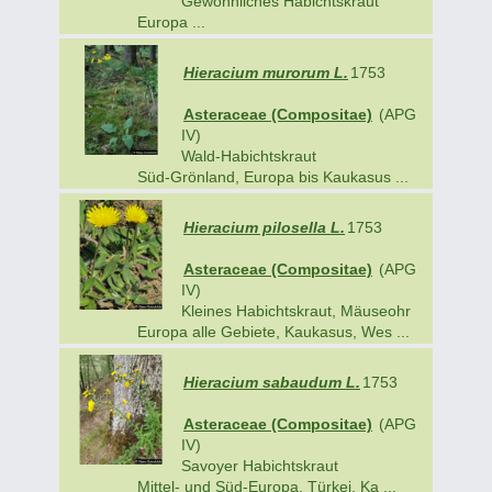
Gewöhnliches Habichtskraut
Europa ...
Hieracium murorum L.
1753
Asteraceae (Compositae)
(APG
IV)
Wald-Habichtskraut
Süd-Grönland, Europa bis Kaukasus ...
Hieracium pilosella L.
1753
Asteraceae (Compositae)
(APG
IV)
Kleines Habichtskraut, Mäuseohr
Europa alle Gebiete, Kaukasus, Wes ...
Hieracium sabaudum L.
1753
Asteraceae (Compositae)
(APG
IV)
Savoyer Habichtskraut
Mittel- und Süd-Europa, Türkei, Ka ...