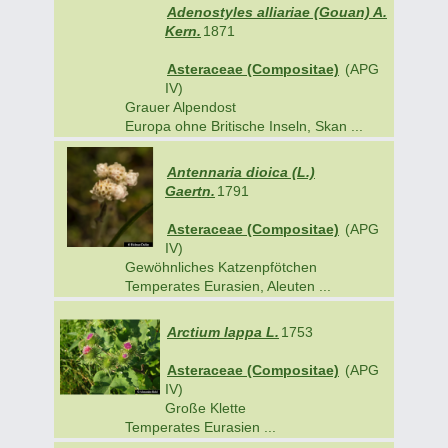
Adenostyles alliariae (Gouan) A.
Kern.
1871
Asteraceae (Compositae)
(APG
IV)
Grauer Alpendost
Europa ohne Britische Inseln, Skan ...
Antennaria dioica (L.)
Gaertn.
1791
Asteraceae (Compositae)
(APG
IV)
Gewöhnliches Katzenpfötchen
Temperates Eurasien, Aleuten ...
Arctium lappa L.
1753
Asteraceae (Compositae)
(APG
IV)
Große Klette
Temperates Eurasien ...